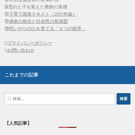
➉荒れた子を変えた教師の実感
⑪
子育て講座テキスト（2017年版）
⑫
感覚の統合と社会性の発達図
⑬
思いやりの心を育てる「９つの順序」
□
プライバシーポリシー
□
お問い合わせ
これまでの記事
検
索:
【人気記事】