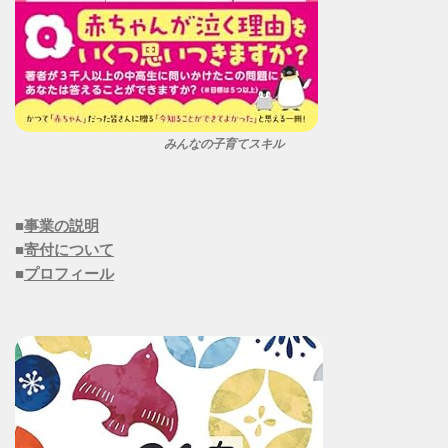
みんなの子育てスキル
■
事業の説明
■
寄付について
■
プロフィール