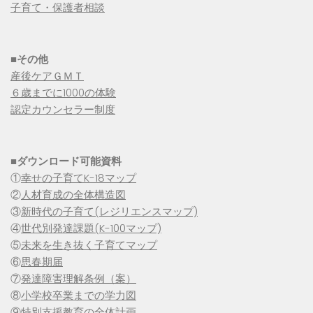
子育て・保護者相談
■その他
産後ケアＧＭＴ
６歳までに1000の体験
認定カウンセラー制度
■
ダウンロード可能資料
①
幸せの子育てK-18マップ
②
人材育成の全体構造図
③
新時代の子育て(レジリエンスマップ)
④
世代別発達課題(K-100マップ)
⑤
未来を生き抜く子育てマップ
⑥
思春期届
⑦
発達障害理解条例（案）
⑧
小学校卒業までの学力図
⑨特別支援教育の全体計画