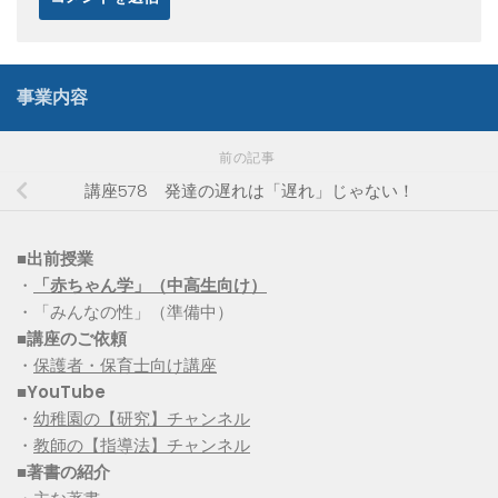
事業内容
前の記事
講座578 発達の遅れは「遅れ」じゃない！
■出前授業
・
「赤ちゃん学」（中高生向け）
・「みんなの性」（準備中）
■講座のご依頼
・
保護者・保育士向け講座
■YouTube
・
幼稚園の【研究】チャンネル
・
教師の【指導法】チャンネル
■
著書の紹介