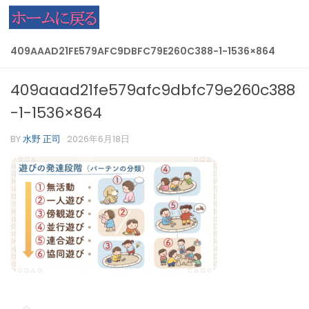
コンテンツへスキップ
409AAAD21FE579AFC9DBFC79E260C388-1-1536×864
409aaad21fe579afc9dbfc79e260c388
-1-1536×864
BY
水野 正司
·
2026年6月18日