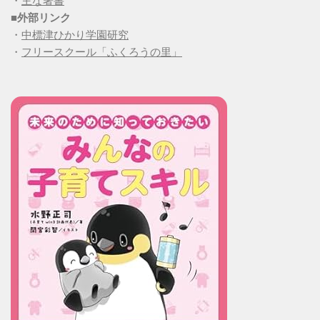
・
主な著書
■
外部リンク
・
中標津ひかり学園研究
・
フリースクール「ふくろうの里」