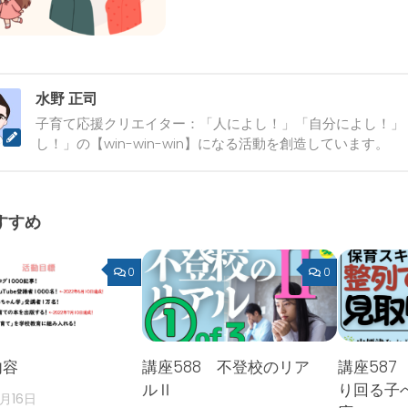
水野 正司
子育て応援クリエイター：「人によし！」「自分によし！」
し！」の【win-win-win】になる活動を創造しています。
すすめ
0
0
内容
講座588 不登校のリア
講座587
ルⅡ
り回る子
2月16日