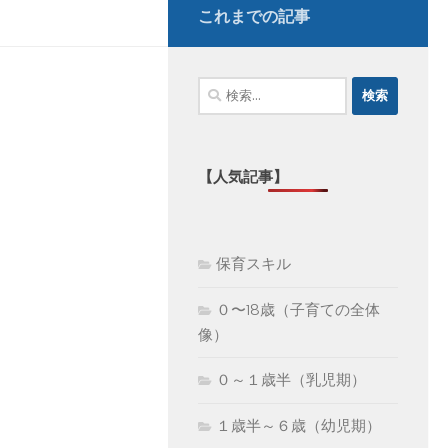
これまでの記事
検
索:
【人気記事】
保育スキル
０〜18歳（子育ての全体
像）
０～１歳半（乳児期）
１歳半～６歳（幼児期）