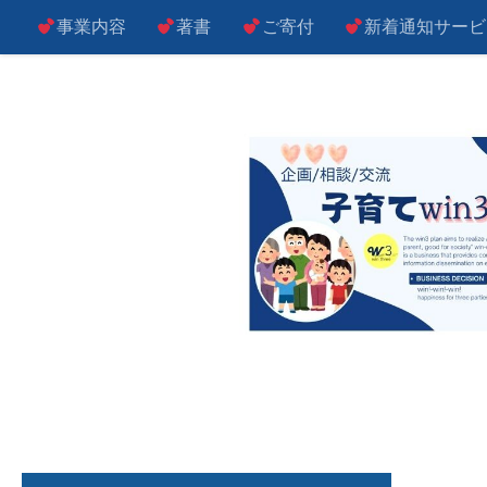
事業内容
著書
ご寄付
新着通知サービ
コンテンツへスキップ
子によし！親によし！世の中によし！