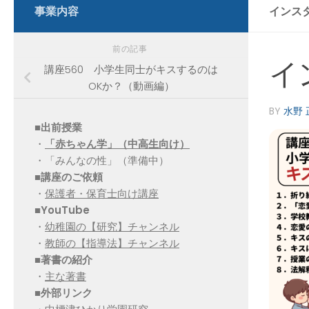
事業内容
インスタ
前の記事
イ
講座560 小学生同士がキスするのは
OKか？（動画編）
BY
水野 
■出前授業
・
「赤ちゃん学」（中高生向け）
・「みんなの性」（準備中）
■講座のご依頼
・
保護者・保育士向け講座
■YouTube
・
幼稚園の【研究】チャンネル
・
教師の【指導法】チャンネル
■
著書の紹介
・
主な著書
■
外部リンク