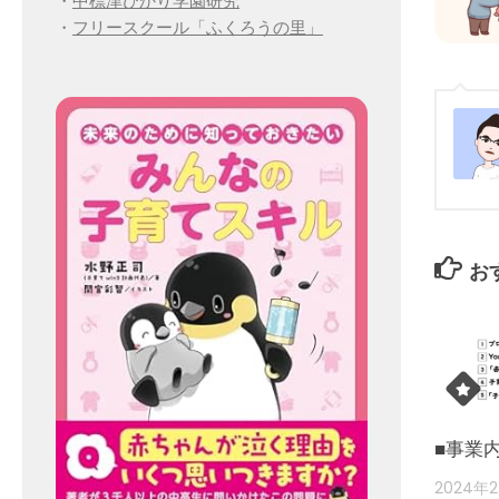
・
中標津ひかり学園研究
・
フリースクール「ふくろうの里」
お
■事業
2024年