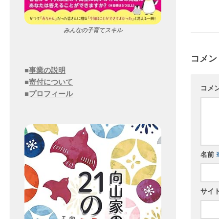
みんなの子育てスキル
コメン
■
事業の説明
■
寄付について
コメ
■
プロフィール
名前
サイ