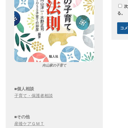
次
る。
向山家の子育て
■個人相談
子育て・保護者相談
■その他
産後ケアＧＭＴ