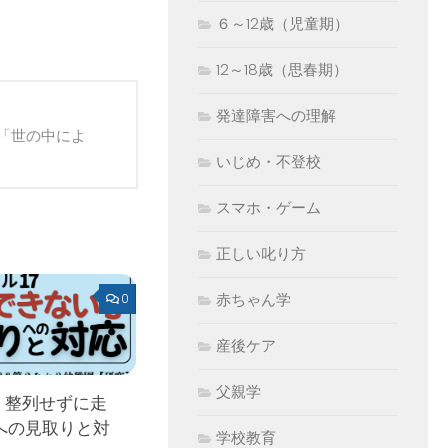
６～12歳（児童期）
12～18歳（思春期）
発達障害への理解
「世の中によ
いじめ・不登校
スマホ・ゲーム
正しい叱り方
赤ちゃん学
0
産後ケア
父親学
 整列せずに走
への見取りと対
学校教育