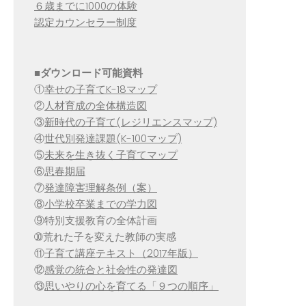
６歳までに1000の体験
認定カウンセラー制度
■
ダウンロード可能資料
①
幸せの子育てK-18マップ
②
人材育成の全体構造図
③
新時代の子育て(レジリエンスマップ)
④
世代別発達課題(K-100マップ)
⑤
未来を生き抜く子育てマップ
⑥
思春期届
⑦
発達障害理解条例（案）
⑧
小学校卒業までの学力図
⑨特別支援教育の全体計画
➉荒れた子を変えた教師の実感
⑪
子育て講座テキスト（2017年版）
⑫
感覚の統合と社会性の発達図
⑬
思いやりの心を育てる「９つの順序」