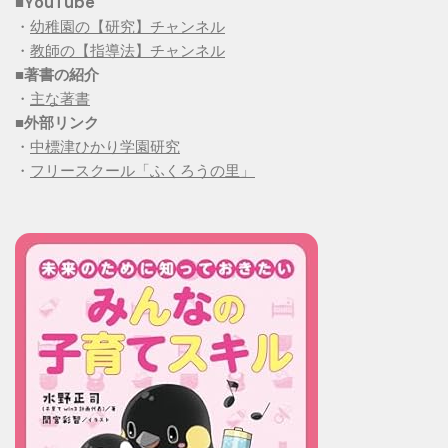
■YouTube
・
幼稚園の【研究】チャンネル
・
教師の【指導法】チャンネル
■
著書の紹介
・
主な著書
■
外部リンク
・
中標津ひかり学園研究
・
フリースクール「ふくろうの里」