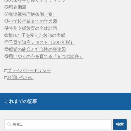
⑤
未来を生き抜く子育てマップ
⑥
思春期届
⑦
発達障害理解条例（案）
⑧
小学校卒業までの学力図
⑨特別支援教育の全体計画
➉荒れた子を変えた教師の実感
⑪
子育て講座テキスト（2017年版）
⑫
感覚の統合と社会性の発達図
⑬
思いやりの心を育てる「９つの順序」
□
プライバシーポリシー
□
お問い合わせ
これまでの記事
検
索: