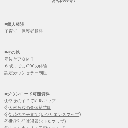
向山家の子育て
■個人相談
子育て・保護者相談
■その他
産後ケアＧＭＴ
６歳までに1000の体験
認定カウンセラー制度
■
ダウンロード可能資料
①
幸せの子育てK-18マップ
②
人材育成の全体構造図
③
新時代の子育て(レジリエンスマップ)
④
世代別発達課題(K-100マップ)