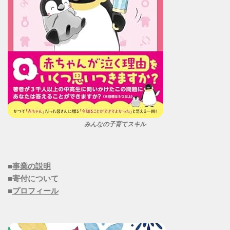
みんなの子育てスキル
■
事業の説明
■
寄付について
■
プロフィール