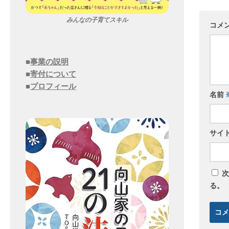
みんなの子育てスキル
コメ
■
事業の説明
■
寄付について
■
プロフィール
名前
サイ
次
る。