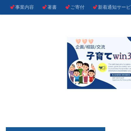
事業内容
著書
ご寄付
新着通知サービ
コンテンツへスキップ
子によし！親によし！世の中によし！