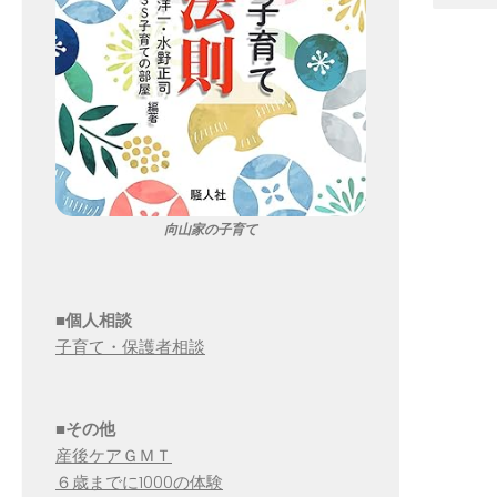
向山家の子育て
■個人相談
子育て・保護者相談
■その他
産後ケアＧＭＴ
６歳までに1000の体験