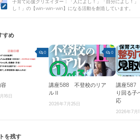
子育て応援クリエイター：「人によし！」「自分によし！」
し！」の【win-win-win】になる活動を創造しています。
すすめ
0
0
内容
講座588 不登校のリア
講座587
ルⅡ
り回る子
2月16日
応
2026年7月25日
2026年7月
トを残す