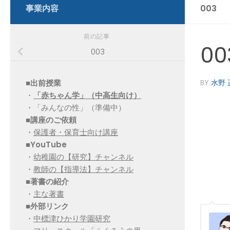
事業内容
003
前の記事
00
003
■出前授業
BY
水野 
・
「赤ちゃん学」（中高生向け）
・「みんなの性」（準備中）
■講座のご依頼
・
保護者・保育士向け講座
■YouTube
・
幼稚園の【研究】チャンネル
・
教師の【指導法】チャンネル
■
著書の紹介
・
主な著書
■
外部リンク
・
中標津ひかり学園研究