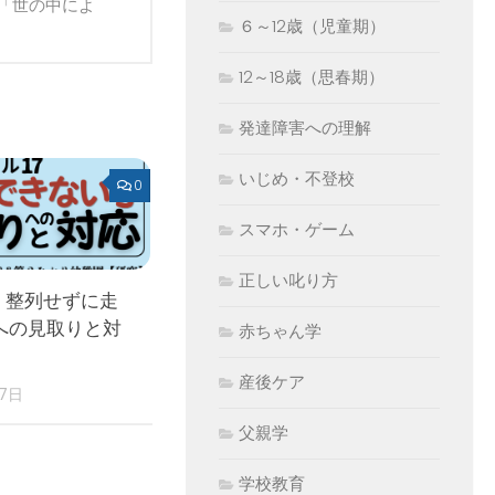
「世の中によ
６～12歳（児童期）
12～18歳（思春期）
発達障害への理解
いじめ・不登校
0
スマホ・ゲーム
正しい叱り方
 整列せずに走
への見取りと対
赤ちゃん学
産後ケア
17日
父親学
学校教育