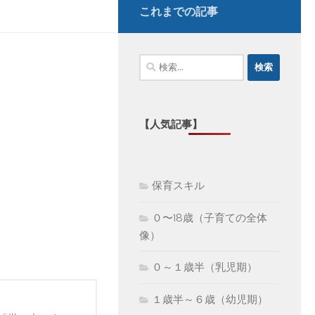
これまでの記事
検
索:
【人気記事】
保育スキル
０〜18歳（子育ての全体
像）
０～１歳半（乳児期）
１歳半～６歳（幼児期）