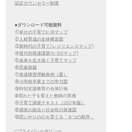
認定カウンセラー制度
■
ダウンロード可能資料
①
幸せの子育てK-18マップ
②
人材育成の全体構造図
③
新時代の子育て(レジリエンスマップ)
④
世代別発達課題(K-100マップ)
⑤
未来を生き抜く子育てマップ
⑥
思春期届
⑦
発達障害理解条例（案）
⑧
小学校卒業までの学力図
⑨特別支援教育の全体計画
➉荒れた子を変えた教師の実感
⑪
子育て講座テキスト（2017年版）
⑫
感覚の統合と社会性の発達図
⑬
思いやりの心を育てる「９つの順序」
□
プライバシーポリシー