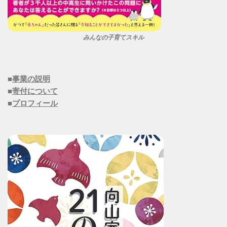
みんなの子育てスキル
■
事業の説明
■
寄付について
■
プロフィール