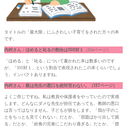
タイトルの「最大限」にふさわしい子育てをされた方々の本
です。
内村さん：ほめると叱るの割合は100対１
（104ページ）
「ほめる」と「叱る」について書かれた本は数多いのです
が、「100対１」という割合で表現されたこの本くらいでしょ
う。インパクトありますね。
内村さん：親は先生の悪口を絶対言わない。（137ページ）
よくご存じですね。私は教員や保護者をやっていたので実感
します。どんなにダメな先生が担任であっても、教師の悪口
は言ってはなりません。子どもが損をします。「我が子のこ
とをちっとも見てくれない」だとか、「宿題ばかり出して困
る」だとか、「給食の完食にこだわり過ぎる」だとか、「授