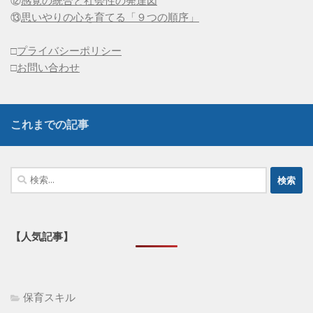
⑫
感覚の統合と社会性の発達図
⑬
思いやりの心を育てる「９つの順序」
□
プライバシーポリシー
□
お問い合わせ
これまでの記事
検
索:
【人気記事】
保育スキル