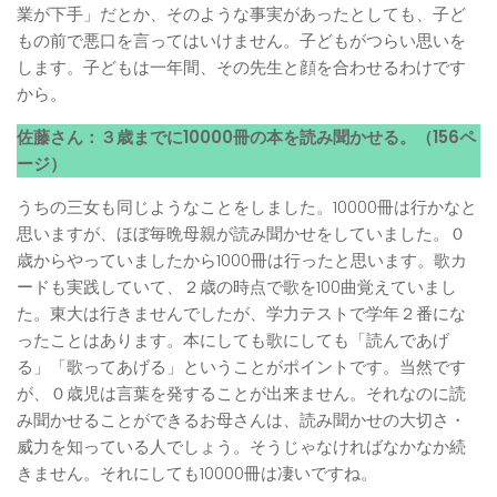
業が下手」だとか、そのような事実があったとしても、子ど
もの前で悪口を言ってはいけません。子どもがつらい思いを
します。子どもは一年間、その先生と顔を合わせるわけです
から。
佐藤さん：３歳までに10000冊の本を読み聞かせる。（156ペ
ージ）
うちの三女も同じようなことをしました。10000冊は行かなと
思いますが、ほぼ毎晩母親が読み聞かせをしていました。０
歳からやっていましたから1000冊は行ったと思います。歌カ
ードも実践していて、２歳の時点で歌を100曲覚えていまし
た。東大は行きませんでしたが、学力テストで学年２番にな
ったことはあります。本にしても歌にしても「読んであげ
る」「歌ってあげる」ということがポイントです。当然です
が、０歳児は言葉を発することが出来ません。それなのに読
み聞かせることができるお母さんは、読み聞かせの大切さ・
威力を知っている人でしょう。そうじゃなければなかなか続
きません。それにしても10000冊は凄いですね。