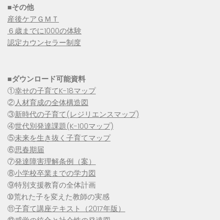
■その他
産後ケアＧＭＴ
６歳までに1000の体験
認定カウンセラー制度
■
ダウンロード可能資料
①
幸せの子育てK-18マップ
②
人材育成の全体構造図
③
新時代の子育て(レジリエンスマップ)
④
世代別発達課題(K-100マップ)
⑤
未来を生き抜く子育てマップ
⑥
思春期届
⑦
発達障害理解条例（案）
⑧
小学校卒業までの学力図
⑨特別支援教育の全体計画
➉荒れた子を変えた教師の実感
⑪
子育て講座テキスト（2017年版）