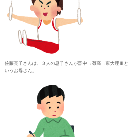
佐藤亮子さんは、３人の息子さんが灘中→灘高→東大理Ⅲと
いうお母さん。