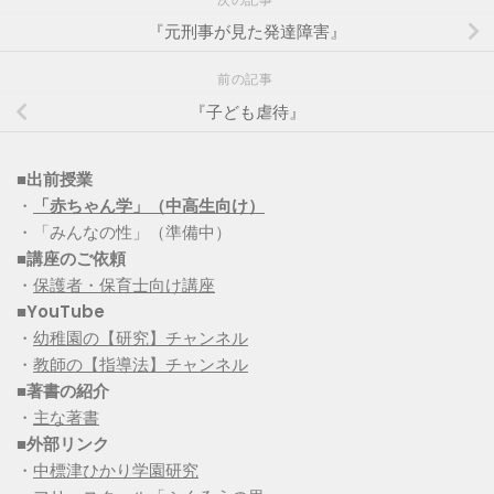
『元刑事が見た発達障害』
前の記事
『子ども虐待』
■出前授業
・
「赤ちゃん学」（中高生向け）
・「みんなの性」（準備中）
■講座のご依頼
・
保護者・保育士向け講座
■YouTube
・
幼稚園の【研究】チャンネル
・
教師の【指導法】チャンネル
■
著書の紹介
・
主な著書
■
外部リンク
・
中標津ひかり学園研究