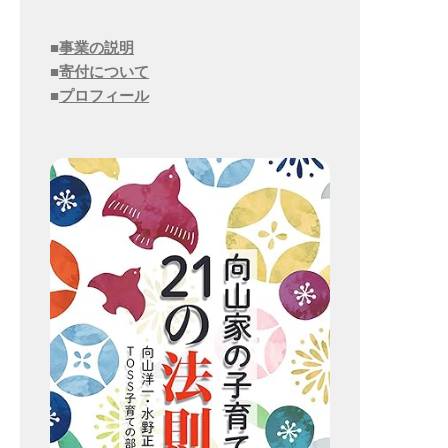
■
事業の説明
■
寄付について
■
プロフィール