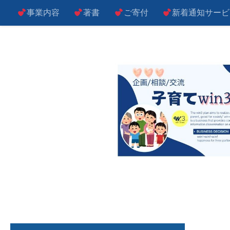
事業内容
著書
ご寄付
新着通知サービ
コンテンツへスキップ
子によし！親によし！世の中によし！