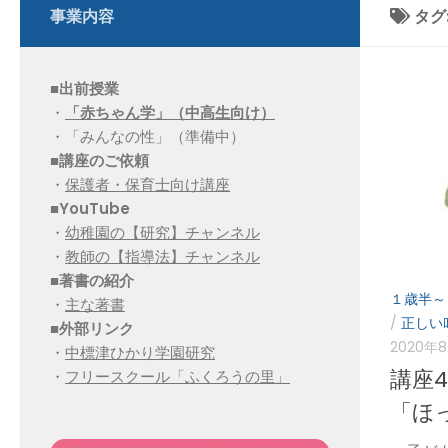
事業内容
タグ
■出前授業
・
「赤ちゃん学」（中高生向け）
・「みんなの性」（準備中）
■講座のご依頼
・
保護者・保育士向け講座
■YouTube
・
幼稚園の【研究】チャンネル
・
教師の【指導法】チャンネル
■
著書の紹介
１歳半～
・
主な著書
/
正しい
■
外部リンク
2020年
・
中標津ひかり学園研究
講座
・
フリースクール「ふくろうの里」
「ほ