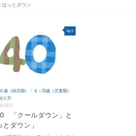
:
ほっとダウン
9
６歳（幼児期）
/
６～12歳（児童期）
叱り方
8月25日
40 「クールダウン」と
っとダウン」