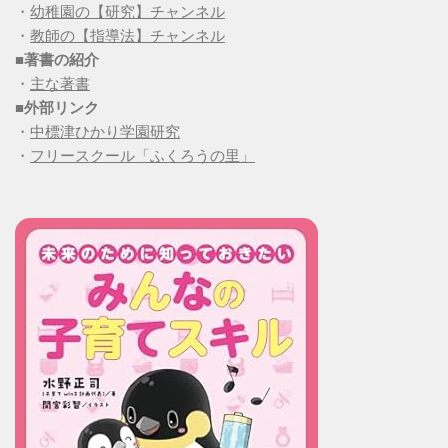
・
幼稚園の【研究】チャンネル
・
教師の【指導法】チャンネル
■
著書の紹介
・
主な著書
■
外部リンク
・
中標津ひかり学園研究
・
フリースクール「ふくろうの里」