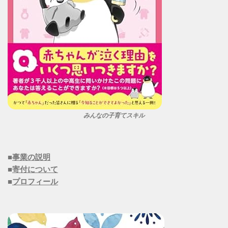
みんなの子育てスキル
■
事業の説明
■
寄付について
■
プロフィール