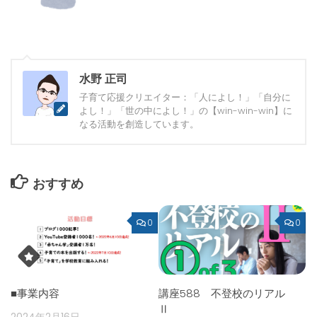
水野 正司
子育て応援クリエイター：「人によし！」「自分に
よし！」「世の中によし！」の【win-win-win】に
なる活動を創造しています。
おすすめ
0
0
■事業内容
講座588 不登校のリアル
Ⅱ