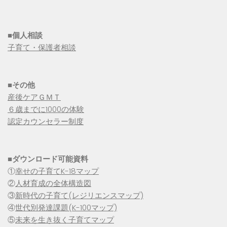
■個人相談
子育て・保護者相談
■その他
産後ケアＧＭＴ
６歳までに1000の体験
認定カウンセラー制度
■
ダウンロード可能資料
①
幸せの子育てK-18マップ
②
人材育成の全体構造図
③
新時代の子育て(レジリエンスマップ)
④
世代別発達課題(K-100マップ)
⑤
未来を生き抜く子育てマップ