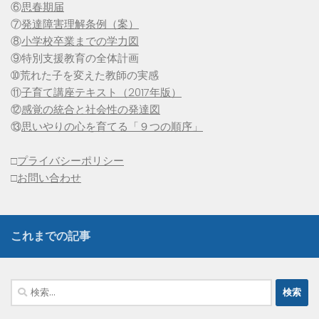
⑥
思春期届
⑦
発達障害理解条例（案）
⑧
小学校卒業までの学力図
⑨特別支援教育の全体計画
➉荒れた子を変えた教師の実感
⑪
子育て講座テキスト（2017年版）
⑫
感覚の統合と社会性の発達図
⑬
思いやりの心を育てる「９つの順序」
□
プライバシーポリシー
□
お問い合わせ
これまでの記事
検
索: