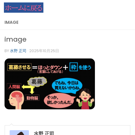
コンテンツへスキップ
IMAGE
image
BY
水野 正司
·
2025年10月25日
水野 正司