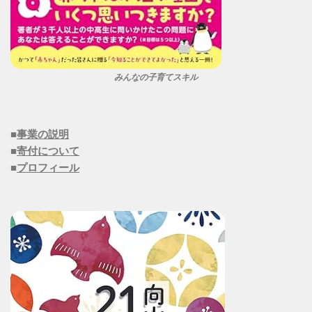
みんなの子育てスキル
■
事業の説明
■
寄付について
■
プロフィール