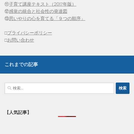
⑪
子育て講座テキスト（2017年版）
⑫
感覚の統合と社会性の発達図
⑬
思いやりの心を育てる「９つの順序」
□
プライバシーポリシー
□
お問い合わせ
これまでの記事
検
索:
【人気記事】