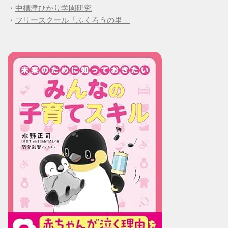
・
中標津ひかり学園研究
・
フリースクール「ふくろうの里」