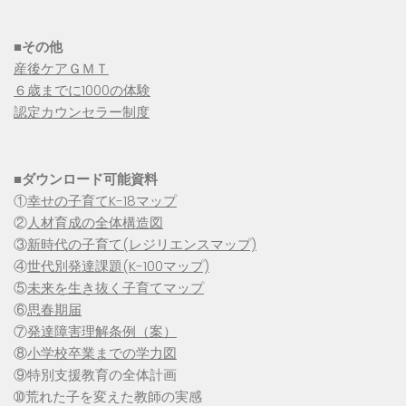
■その他
産後ケアＧＭＴ
６歳までに1000の体験
認定カウンセラー制度
■
ダウンロード可能資料
①
幸せの子育てK-18マップ
②
人材育成の全体構造図
③
新時代の子育て(レジリエンスマップ)
④
世代別発達課題(K-100マップ)
⑤
未来を生き抜く子育てマップ
⑥
思春期届
⑦
発達障害理解条例（案）
⑧
小学校卒業までの学力図
⑨特別支援教育の全体計画
➉荒れた子を変えた教師の実感