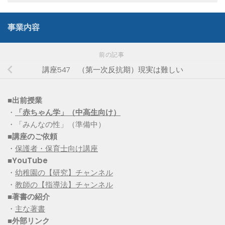
事業内容
前の記事
講座547 （第一次反抗期）現実は難しい
■出前授業
・
「赤ちゃん学」（中高生向け）
・「みんなの性」（準備中）
■講座のご依頼
・
保護者・保育士向け講座
■YouTube
・
幼稚園の【研究】チャンネル
・
教師の【指導法】チャンネル
■
著書の紹介
・
主な著書
■
外部リンク