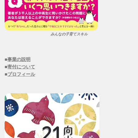
みんなの子育てスキル
■
事業の説明
■
寄付について
■
プロフィール