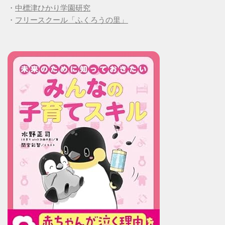
・
中標津ひかり学園研究
・
フリースクール「ふくろうの里」