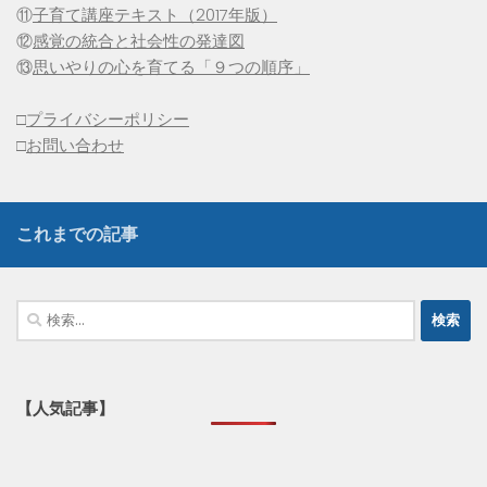
⑪
子育て講座テキスト（2017年版）
⑫
感覚の統合と社会性の発達図
⑬
思いやりの心を育てる「９つの順序」
□
プライバシーポリシー
□
お問い合わせ
これまでの記事
検
索:
【人気記事】