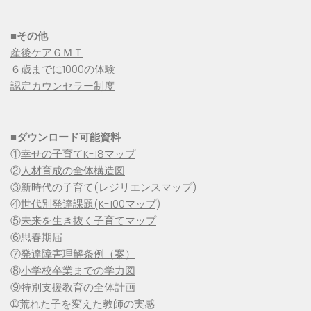
■その他
産後ケアＧＭＴ
６歳までに1000の体験
認定カウンセラー制度
■
ダウンロード可能資料
①
幸せの子育てK-18マップ
②
人材育成の全体構造図
③
新時代の子育て(レジリエンスマップ)
④
世代別発達課題(K-100マップ)
⑤
未来を生き抜く子育てマップ
⑥
思春期届
⑦
発達障害理解条例（案）
⑧
小学校卒業までの学力図
⑨特別支援教育の全体計画
➉荒れた子を変えた教師の実感