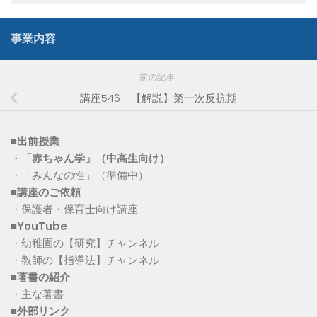
事業内容
前の記事
講座546 【解説】第一次反抗期
■出前授業
・
「赤ちゃん学」（中高生向け）
・「みんなの性」（準備中）
■講座のご依頼
・
保護者・保育士向け講座
■YouTube
・
幼稚園の【研究】チャンネル
・
教師の【指導法】チャンネル
■
著書の紹介
・
主な著書
■
外部リンク