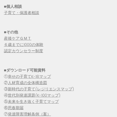
■個人相談
子育て・保護者相談
■その他
産後ケアＧＭＴ
６歳までに1000の体験
認定カウンセラー制度
■
ダウンロード可能資料
①
幸せの子育てK-18マップ
②
人材育成の全体構造図
③
新時代の子育て(レジリエンスマップ)
④
世代別発達課題(K-100マップ)
⑤
未来を生き抜く子育てマップ
⑥
思春期届
⑦
発達障害理解条例（案）