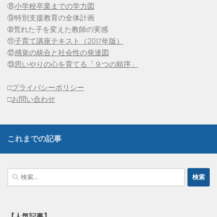
⑧
小学校卒業までの学力図
⑨特別支援教育の全体計画
➉荒れた子を変えた教師の実感
⑪
子育て講座テキスト（2017年版）
⑫
感覚の統合と社会性の発達図
⑬
思いやりの心を育てる「９つの順序」
□
プライバシーポリシー
□
お問い合わせ
これまでの記事
検
索:
【人気記事】