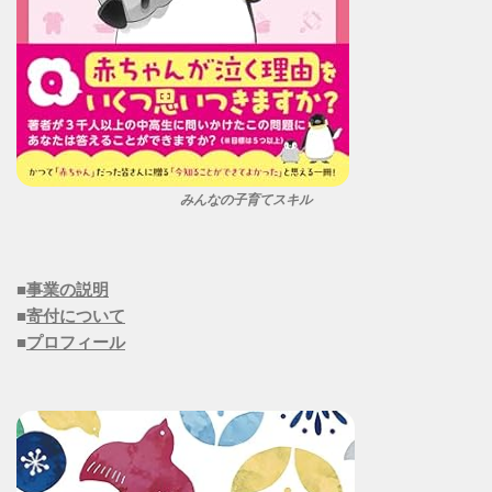
みんなの子育てスキル
■
事業の説明
■
寄付について
■
プロフィール