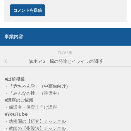
事業内容
前の記事
講座543 脳の発達とイライラの関係
■出前授業
・
「赤ちゃん学」（中高生向け）
・「みんなの性」（準備中）
■講座のご依頼
・
保護者・保育士向け講座
■YouTube
・
幼稚園の【研究】チャンネル
・
教師の【指導法】チャンネル