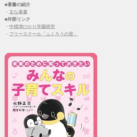
■
著書の紹介
・
主な著書
■
外部リンク
・
中標津ひかり学園研究
・
フリースクール「ふくろうの里」