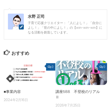
水野 正司
子育て応援クリエイター：「人によし！」「自分に
よし！」「世の中によし！」の【win-win-win】に
なる活動を創造しています。
おすすめ
0
0
■事業内容
講座588 不登校のリアル
Ⅱ
2024年2月16日
2026年7月25日