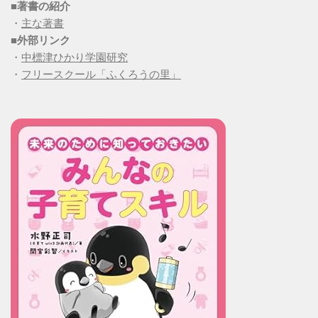
■
著書の紹介
・
主な著書
■
外部リンク
・
中標津ひかり学園研究
・
フリースクール「ふくろうの里」