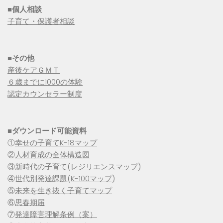
■個人相談
子育て・保護者相談
■その他
産後ケアＧＭＴ
６歳までに1000の体験
認定カウンセラー制度
■
ダウンロード可能資料
①
幸せの子育てK-18マップ
②
人材育成の全体構造図
③
新時代の子育て(レジリエンスマップ)
④
世代別発達課題(K-100マップ)
⑤
未来を生き抜く子育てマップ
⑥
思春期届
⑦
発達障害理解条例（案）