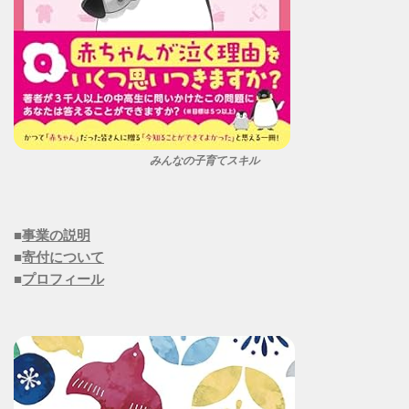
みんなの子育てスキル
■
事業の説明
■
寄付について
■
プロフィール