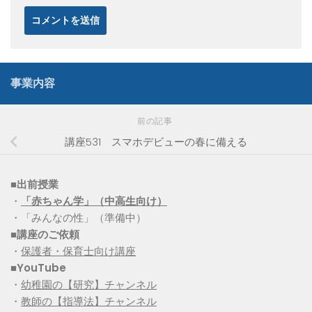
事業内容
前の記事
講座531 スマホデビューの春に備える
■出前授業
・
「赤ちゃん学」（中高生向け）
・「みんなの性」（準備中）
■講座のご依頼
・
保護者・保育士向け講座
■YouTube
・
幼稚園の【研究】チャンネル
・
教師の【指導法】チャンネル