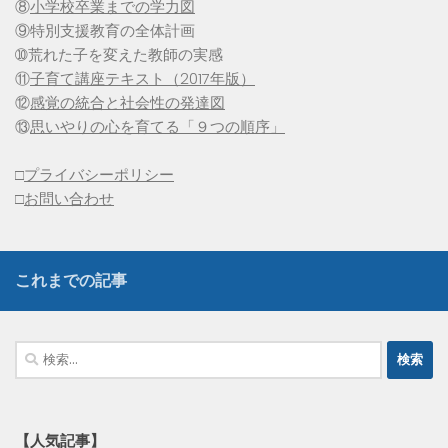
⑧
小学校卒業までの学力図
⑨特別支援教育の全体計画
➉荒れた子を変えた教師の実感
⑪
子育て講座テキスト（2017年版）
⑫
感覚の統合と社会性の発達図
⑬
思いやりの心を育てる「９つの順序」
□
プライバシーポリシー
□
お問い合わせ
これまでの記事
検
索:
【人気記事】