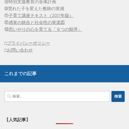
⑨特別支援教育の全体計画
➉荒れた子を変えた教師の実感
⑪
子育て講座テキスト（2017年版）
⑫
感覚の統合と社会性の発達図
⑬
思いやりの心を育てる「９つの順序」
□
プライバシーポリシー
□
お問い合わせ
これまでの記事
検
索:
【人気記事】