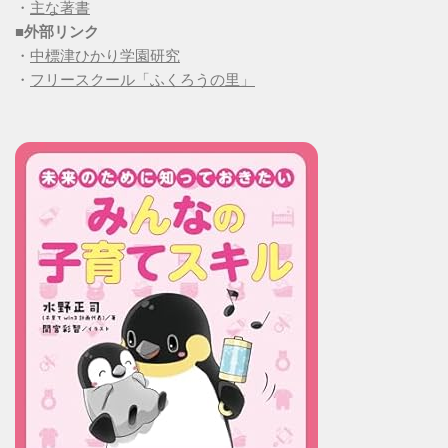
・
主な著書
■
外部リンク
・
中標津ひかり学園研究
・
フリースクール「ふくろうの里」