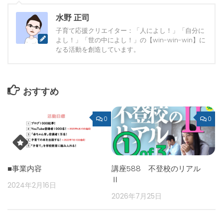
水野 正司
子育て応援クリエイター：「人によし！」「自分に
よし！」「世の中によし！」の【win-win-win】に
なる活動を創造しています。
おすすめ
0
0
■事業内容
講座588 不登校のリアル
Ⅱ
2024年2月16日
2026年7月25日