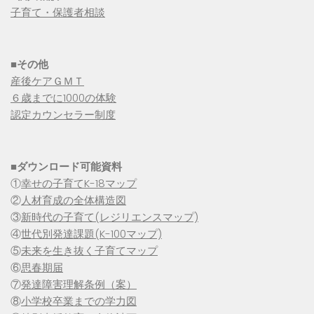
子育て・保護者相談
■その他
産後ケアＧＭＴ
６歳までに1000の体験
認定カウンセラー制度
■
ダウンロード可能資料
①
幸せの子育てK-18マップ
②
人材育成の全体構造図
③
新時代の子育て(レジリエンスマップ)
④
世代別発達課題(K-100マップ)
⑤
未来を生き抜く子育てマップ
⑥
思春期届
⑦
発達障害理解条例（案）
⑧
小学校卒業までの学力図