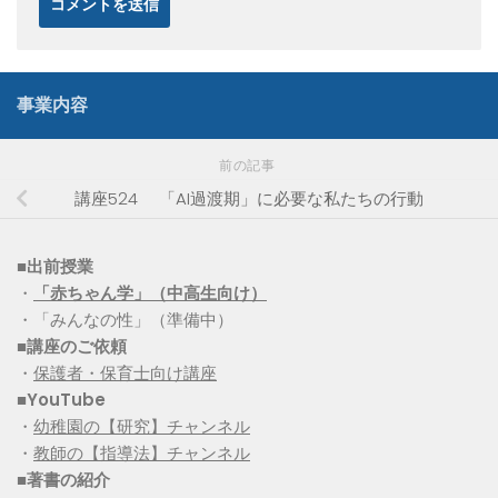
事業内容
前の記事
講座524 「AI過渡期」に必要な私たちの行動
■出前授業
・
「赤ちゃん学」（中高生向け）
・「みんなの性」（準備中）
■講座のご依頼
・
保護者・保育士向け講座
■YouTube
・
幼稚園の【研究】チャンネル
・
教師の【指導法】チャンネル
■
著書の紹介