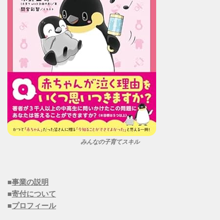
みんなの子育てスキル
■
事業の説明
■
寄付について
■
プロフィール