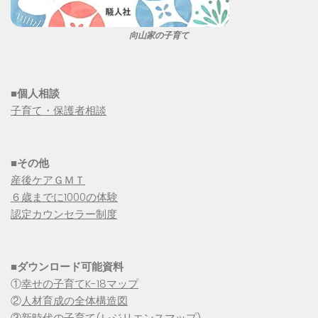
向山家の子育て
■個人相談
子育て・保護者相談
■その他
産後ケアＧＭＴ
６歳までに1000の体験
認定カウンセラー制度
■
ダウンロード可能資料
①
幸せの子育てK-18マップ
②
人材育成の全体構造図
③
新時代の子育て(レジリエンスマップ)