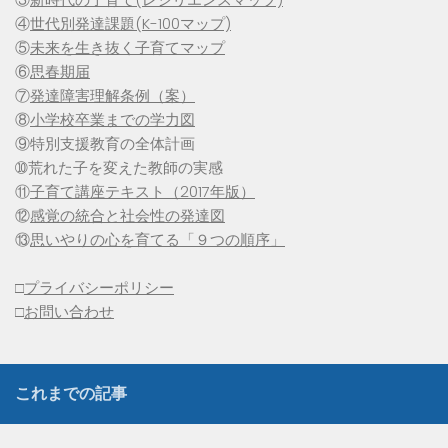
④
世代別発達課題(K-100マップ)
⑤
未来を生き抜く子育てマップ
⑥
思春期届
⑦
発達障害理解条例（案）
⑧
小学校卒業までの学力図
⑨特別支援教育の全体計画
➉荒れた子を変えた教師の実感
⑪
子育て講座テキスト（2017年版）
⑫
感覚の統合と社会性の発達図
⑬
思いやりの心を育てる「９つの順序」
□
プライバシーポリシー
□
お問い合わせ
これまでの記事