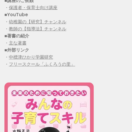
■講座のご依頼
・
保護者・保育士向け講座
■YouTube
・
幼稚園の【研究】チャンネル
・
教師の【指導法】チャンネル
■
著書の紹介
・
主な著書
■
外部リンク
・
中標津ひかり学園研究
・
フリースクール「ふくろうの里」