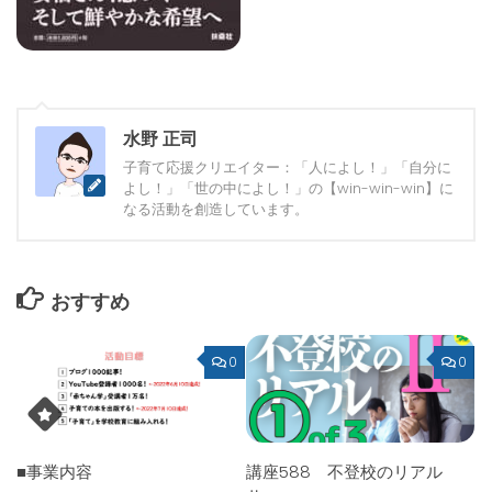
水野 正司
子育て応援クリエイター：「人によし！」「自分に
よし！」「世の中によし！」の【win-win-win】に
なる活動を創造しています。
おすすめ
0
0
■事業内容
講座588 不登校のリアル