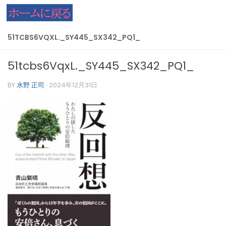
コンテンツへスキップ
51TCBS6VQXL._SY445_SX342_PQ1_
51tcbs6VqxL._SY445_SX342_PQ1_
BY
水野 正司
·
2024年12月31日