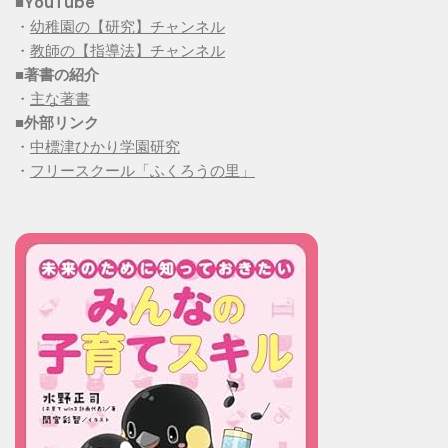
■YouTube
・
幼稚園の【研究】チャンネル
・
教師の【指導法】チャンネル
■
著書の紹介
・
主な著書
■
外部リンク
・
中標津ひかり学園研究
・
フリースクール「ふくろうの里」