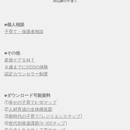
向山家の子育て
■個人相談
子育て・保護者相談
■その他
産後ケアＧＭＴ
６歳までに1000の体験
認定カウンセラー制度
■
ダウンロード可能資料
①
幸せの子育てK-18マップ
②
人材育成の全体構造図
③
新時代の子育て(レジリエンスマップ)
④
世代別発達課題(K-100マップ)