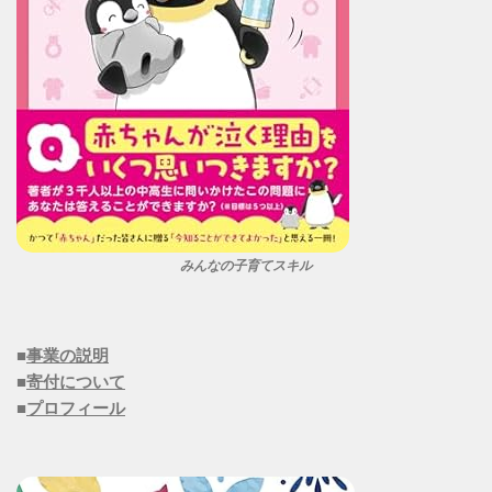
みんなの子育てスキル
■
事業の説明
■
寄付について
■
プロフィール