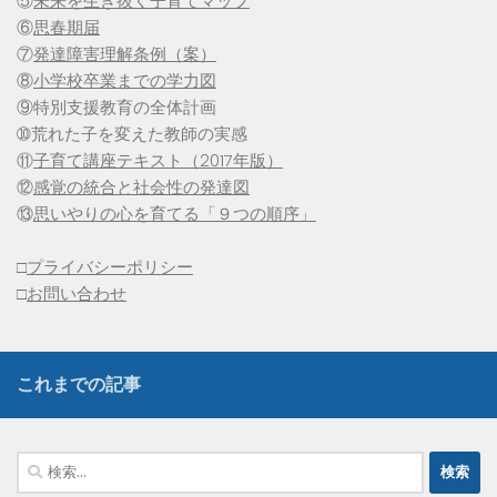
⑤
未来を生き抜く子育てマップ
⑥
思春期届
⑦
発達障害理解条例（案）
⑧
小学校卒業までの学力図
⑨特別支援教育の全体計画
➉荒れた子を変えた教師の実感
⑪
子育て講座テキスト（2017年版）
⑫
感覚の統合と社会性の発達図
⑬
思いやりの心を育てる「９つの順序」
□
プライバシーポリシー
□
お問い合わせ
これまでの記事
検
索: