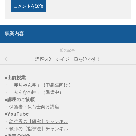
事業内容
前の記事
講座513 ジイジ、孫を泣かす！
■出前授業
・
「赤ちゃん学」（中高生向け）
・「みんなの性」（準備中）
■講座のご依頼
・
保護者・保育士向け講座
■YouTube
・
幼稚園の【研究】チャンネル
・
教師の【指導法】チャンネル
■
著書の紹介