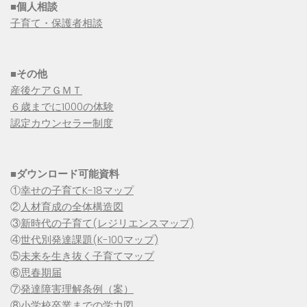
■個人相談
子育て・保護者相談
■その他
産後ケアＧＭＴ
６歳までに1000の体験
認定カウンセラー制度
■
ダウンロード可能資料
①
幸せの子育てK-18マップ
②
人材育成の全体構造図
③
新時代の子育て(レジリエンスマップ)
④
世代別発達課題(K-100マップ)
⑤
未来を生き抜く子育てマップ
⑥
思春期届
⑦
発達障害理解条例（案）
⑧
小学校卒業までの学力図