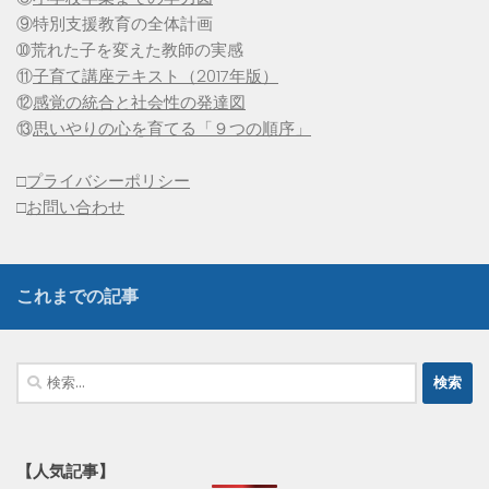
⑨特別支援教育の全体計画
➉荒れた子を変えた教師の実感
⑪
子育て講座テキスト（2017年版）
⑫
感覚の統合と社会性の発達図
⑬
思いやりの心を育てる「９つの順序」
□
プライバシーポリシー
□
お問い合わせ
これまでの記事
検
索:
【人気記事】