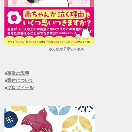
みんなの子育てスキル
■
事業の説明
■
寄付について
■
プロフィール