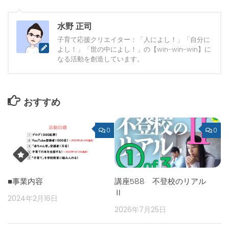
水野 正司
子育て応援クリエイター：「人によし！」「自分に
よし！」「世の中によし！」の【win-win-win】に
なる活動を創造しています。
おすすめ
0
0
■事業内容
講座588 不登校のリアル
Ⅱ
2024年2月16日
2026年7月25日