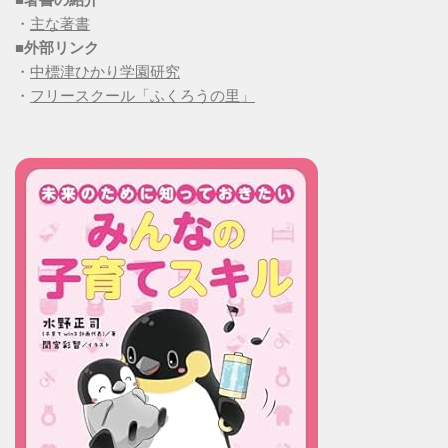
・
主な著書
■
外部リンク
・
中標津ひかり学園研究
・
フリースクール「ふくろうの里」