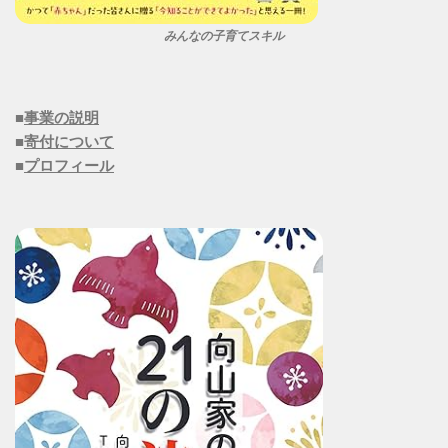
みんなの子育てスキル
■
事業の説明
■
寄付について
■
プロフィール