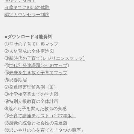
産後ケアＧＭＴ
６歳までに1000の体験
認定カウンセラー制度
■
ダウンロード可能資料
①
幸せの子育てK-18マップ
②
人材育成の全体構造図
③
新時代の子育て(レジリエンスマップ)
④
世代別発達課題(K-100マップ)
⑤
未来を生き抜く子育てマップ
⑥
思春期届
⑦
発達障害理解条例（案）
⑧
小学校卒業までの学力図
⑨特別支援教育の全体計画
➉荒れた子を変えた教師の実感
⑪
子育て講座テキスト（2017年版）
⑫
感覚の統合と社会性の発達図
⑬
思いやりの心を育てる「９つの順序」