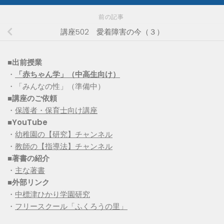
前の記事
講座502 愛着障害の今（３）
■出前授業
・
「赤ちゃん学」（中高生向け）
・「みんなの性」（準備中）
■講座のご依頼
・
保護者・保育士向け講座
■YouTube
・
幼稚園の【研究】チャンネル
・
教師の【指導法】チャンネル
■
著書の紹介
・
主な著書
■
外部リンク
・
中標津ひかり学園研究
・
フリースクール「ふくろうの里」