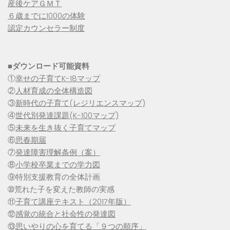
産後ケアＧＭＴ
６歳までに1000の体験
認定カウンセラー制度
■
ダウンロード可能資料
①
幸せの子育てK-18マップ
②
人材育成の全体構造図
③
新時代の子育て(レジリエンスマップ)
④
世代別発達課題(K-100マップ)
⑤
未来を生き抜く子育てマップ
⑥
思春期届
⑦
発達障害理解条例（案）
⑧
小学校卒業までの学力図
⑨特別支援教育の全体計画
➉荒れた子を変えた教師の実感
⑪
子育て講座テキスト（2017年版）
⑫
感覚の統合と社会性の発達図
⑬
思いやりの心を育てる「９つの順序」