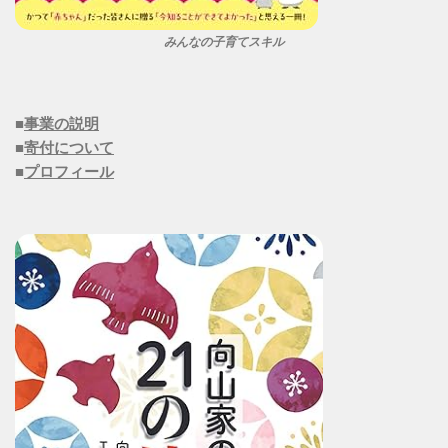
みんなの子育てスキル
■
事業の説明
■
寄付について
■
プロフィール