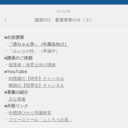
前の記事
講座502 愛着障害の今（３）
■出前授業
・
「赤ちゃん学」（中高生向け）
・「みんなの性」（準備中）
■講座のご依頼
・
保護者・保育士向け講座
■YouTube
・
幼稚園の【研究】チャンネル
・
教師の【指導法】チャンネル
■
著書の紹介
・
主な著書
■
外部リンク
・
中標津ひかり学園研究
・
フリースクール「ふくろうの里」