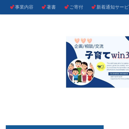
事業内容
著書
ご寄付
新着通知サービ
コンテンツへスキップ
子によし！親によし！世の中によし！