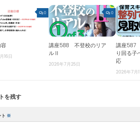
0
0
内容
講座588 不登校のリア
講座587
ルⅡ
り回る子
2月16日
応
2026年7月25日
2026年7月
トを残す
ント
※