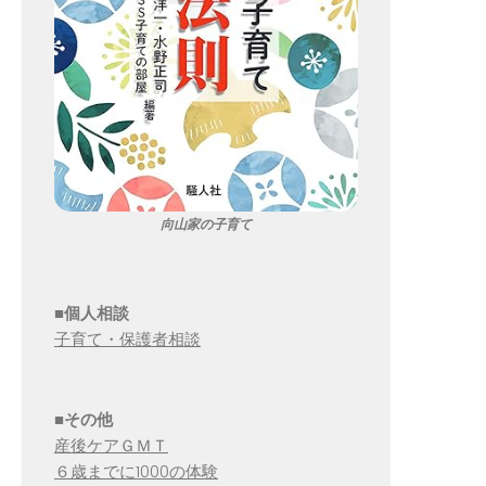
向山家の子育て
■個人相談
子育て・保護者相談
■その他
産後ケアＧＭＴ
６歳までに1000の体験