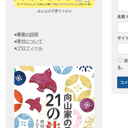
みんなの子育てスキル
名前
■
事業の説明
サイ
■
寄付について
■
プロフィール
次
る。