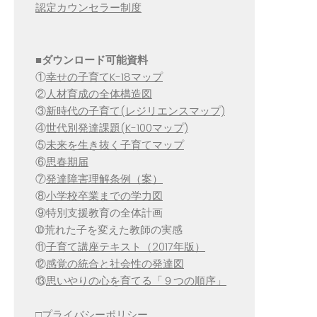
認定カウンセラー制度
■
ダウンロード可能資料
①
幸せの子育てK-18マップ
②
人材育成の全体構造図
③
新時代の子育て(レジリエンスマップ)
④
世代別発達課題(K-100マップ)
⑤
未来を生き抜く子育てマップ
⑥
思春期届
⑦
発達障害理解条例（案）
⑧
小学校卒業までの学力図
⑨特別支援教育の全体計画
➉荒れた子を変えた教師の実感
⑪
子育て講座テキスト（2017年版）
⑫
感覚の統合と社会性の発達図
⑬
思いやりの心を育てる「９つの順序」
□
プライバシーポリシー