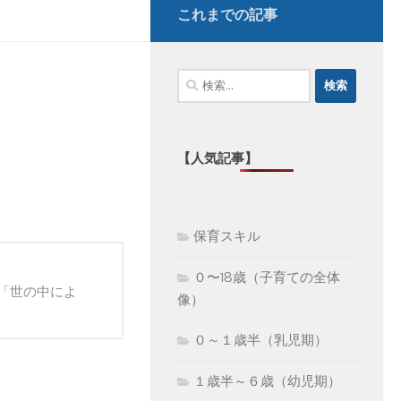
これまでの記事
検
索:
【人気記事】
保育スキル
０〜18歳（子育ての全体
「世の中によ
像）
０～１歳半（乳児期）
１歳半～６歳（幼児期）