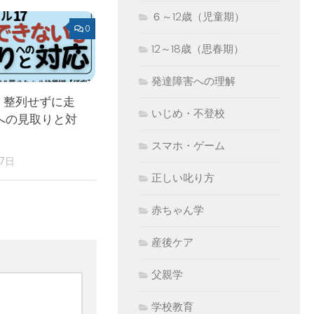
６～12歳（児童期）
0
12～18歳（思春期）
発達障害への理解
 整列せずに走
いじめ・不登校
への見取りと対
スマホ・ゲーム
17日
正しい叱り方
赤ちゃん学
産後ケア
父親学
学校教育