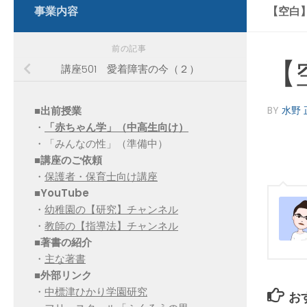
事業内容
【空白
前の記事
【
講座501 愛着障害の今（２）
■出前授業
BY
水野 
・
「赤ちゃん学」（中高生向け）
・「みんなの性」（準備中）
■講座のご依頼
・
保護者・保育士向け講座
■YouTube
・
幼稚園の【研究】チャンネル
・
教師の【指導法】チャンネル
■
著書の紹介
・
主な著書
■
外部リンク
・
中標津ひかり学園研究
お