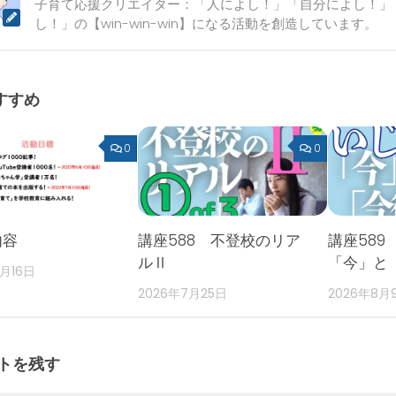
子育て応援クリエイター：「人によし！」「自分によし！」
し！」の【win-win-win】になる活動を創造しています。
すすめ
0
0
内容
講座588 不登校のリア
講座589
ルⅡ
「今」と
2月16日
2026年7月25日
2026年8月
トを残す