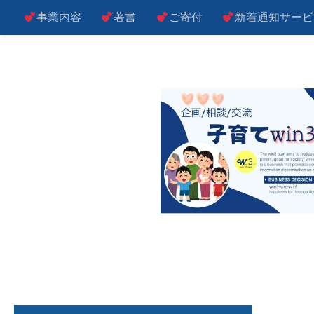
事業内容
著書
ご寄付
新着通知サービ
コンテンツへスキップ
子によし！親によし！世の中によし！