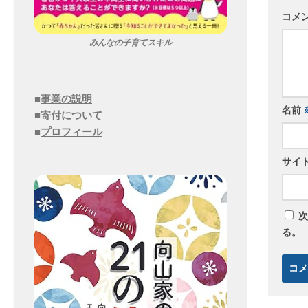
コメ
みんなの子育てスキル
■
事業の説明
名前
■
寄付について
■
プロフィール
サイ
次
る。