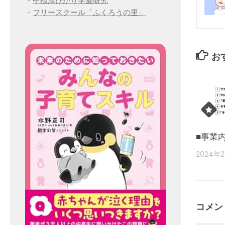
・
中標津ひかり学園研究
・
フリースクール「ふくろうの里」
お
■事業
2024年
コメン