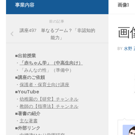
事業内容
画像1
前の記事
画
講座497 単なるブーム？「非認知的
能力」
BY
水野 
■出前授業
・
「赤ちゃん学」（中高生向け）
・「みんなの性」（準備中）
■講座のご依頼
・
保護者・保育士向け講座
■YouTube
・
幼稚園の【研究】チャンネル
・
教師の【指導法】チャンネル
■
著書の紹介
・
主な著書
■
外部リンク