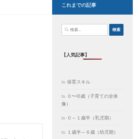
これまでの記事
検
索:
【人気記事】
保育スキル
０〜18歳（子育ての全体
像）
０～１歳半（乳児期）
１歳半～６歳（幼児期）