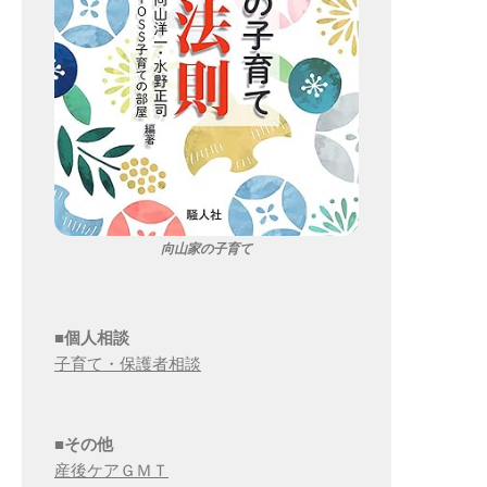
向山家の子育て
■個人相談
子育て・保護者相談
■その他
産後ケアＧＭＴ