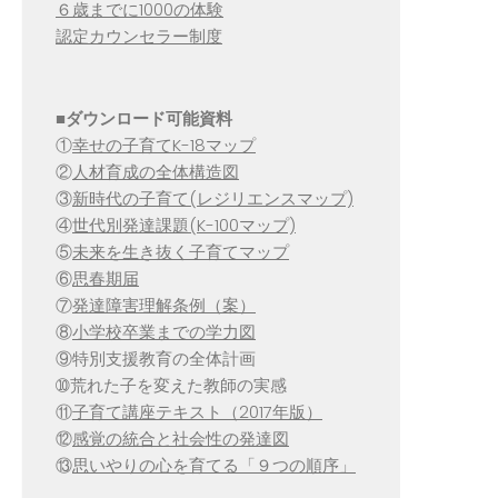
６歳までに1000の体験
認定カウンセラー制度
■
ダウンロード可能資料
①
幸せの子育てK-18マップ
②
人材育成の全体構造図
③
新時代の子育て(レジリエンスマップ)
④
世代別発達課題(K-100マップ)
⑤
未来を生き抜く子育てマップ
⑥
思春期届
⑦
発達障害理解条例（案）
⑧
小学校卒業までの学力図
⑨特別支援教育の全体計画
➉荒れた子を変えた教師の実感
⑪
子育て講座テキスト（2017年版）
⑫
感覚の統合と社会性の発達図
⑬
思いやりの心を育てる「９つの順序」