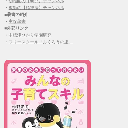
・
幼稚園の【研究】チャンネル
・
教師の【指導法】チャンネル
■
著書の紹介
・
主な著書
■
外部リンク
・
中標津ひかり学園研究
・
フリースクール「ふくろうの里」