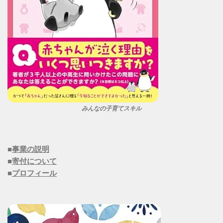
みんなの子育てスキル
■
事業の説明
■
寄付について
■
プロフィール