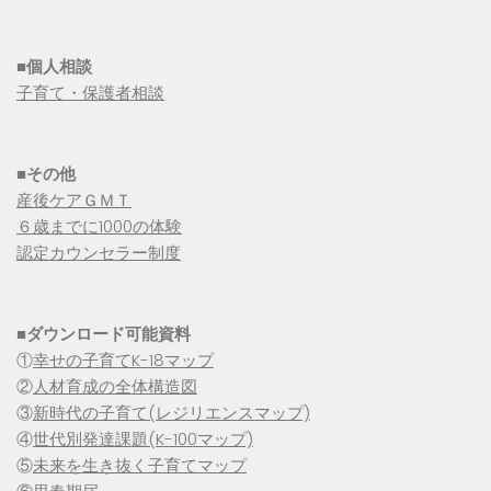
■個人相談
子育て・保護者相談
■その他
産後ケアＧＭＴ
６歳までに1000の体験
認定カウンセラー制度
■
ダウンロード可能資料
①
幸せの子育てK-18マップ
②
人材育成の全体構造図
③
新時代の子育て(レジリエンスマップ)
④
世代別発達課題(K-100マップ)
⑤
未来を生き抜く子育てマップ