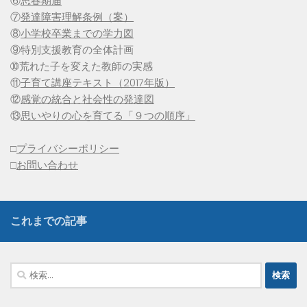
⑥
思春期届
⑦
発達障害理解条例（案）
⑧
小学校卒業までの学力図
⑨特別支援教育の全体計画
➉荒れた子を変えた教師の実感
⑪
子育て講座テキスト（2017年版）
⑫
感覚の統合と社会性の発達図
⑬
思いやりの心を育てる「９つの順序」
□
プライバシーポリシー
□
お問い合わせ
これまでの記事
検
索: