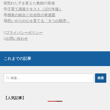
➉荒れた子を変えた教師の実感
⑪
子育て講座テキスト（2017年版）
⑫
感覚の統合と社会性の発達図
⑬
思いやりの心を育てる「９つの順序」
□
プライバシーポリシー
□
お問い合わせ
これまでの記事
検
索:
【人気記事】