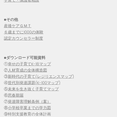
子育て・保護者相談
■その他
産後ケアＧＭＴ
６歳までに1000の体験
認定カウンセラー制度
■
ダウンロード可能資料
①
幸せの子育てK-18マップ
②
人材育成の全体構造図
③
新時代の子育て(レジリエンスマップ)
④
世代別発達課題(K-100マップ)
⑤
未来を生き抜く子育てマップ
⑥
思春期届
⑦
発達障害理解条例（案）
⑧
小学校卒業までの学力図
⑨特別支援教育の全体計画