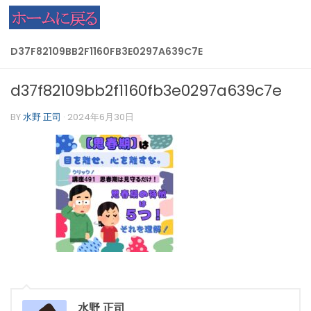
コンテンツへスキップ
D37F82109BB2F1160FB3E0297A639C7E
d37f82109bb2f1160fb3e0297a639c7e
BY
水野 正司
·
2024年6月30日
水野 正司