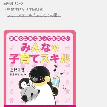
■
外部リンク
・
中標津ひかり学園研究
・
フリースクール「ふくろうの里」