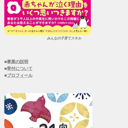
みんなの子育てスキル
■
事業の説明
■
寄付について
■
プロフィール