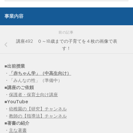
事業内容
前の記事
講座492 ０～18歳までの子育てを４枚の画像で表
す！
■出前授業
・
「赤ちゃん学」（中高生向け）
・「みんなの性」（準備中）
■講座のご依頼
・
保護者・保育士向け講座
■YouTube
・
幼稚園の【研究】チャンネル
・
教師の【指導法】チャンネル
■
著書の紹介
・
主な著書