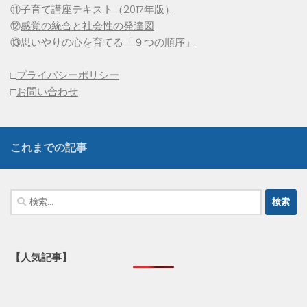
⑪
子育て講座テキスト（2017年版）
⑫
感覚の統合と社会性の発達図
⑬
思いやりの心を育てる「９つの順序」
□
プライバシーポリシー
□
お問い合わせ
これまでの記事
検
索:
【人気記事】