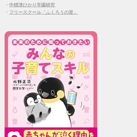
・
中標津ひかり学園研究
・
フリースクール「ふくろうの里」