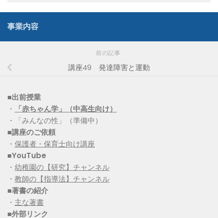
事業内容
前の記事
講座49 発達障害と運動
■出前授業
・
「赤ちゃん学」（中高生向け）
・「みんなの性」（準備中）
■講座のご依頼
・
保護者・保育士向け講座
■YouTube
・
幼稚園の【研究】チャンネル
・
教師の【指導法】チャンネル
■
著書の紹介
・
主な著書
■
外部リンク