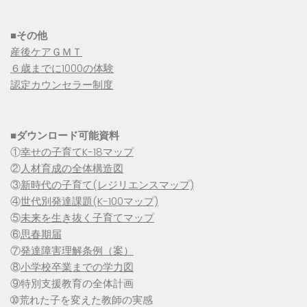
■その他
産後ケアＧＭＴ
６歳までに1000の体験
認定カウンセラー制度
■
ダウンロード可能資料
①
幸せの子育てK-18マップ
②
人材育成の全体構造図
③
新時代の子育て(レジリエンスマップ)
④
世代別発達課題(K-100マップ)
⑤
未来を生き抜く子育てマップ
⑥
思春期届
⑦
発達障害理解条例（案）
⑧
小学校卒業までの学力図
⑨特別支援教育の全体計画
➉荒れた子を変えた教師の実感