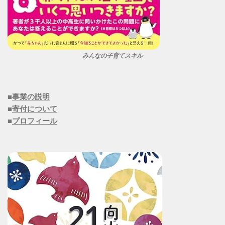
みんなの子育てスキル
■
事業の説明
■
寄付について
■
プロフィール