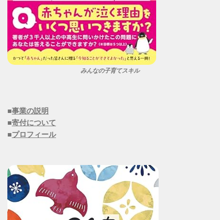
みんなの子育てスキル
■
事業の説明
■
寄付について
■
プロフィール