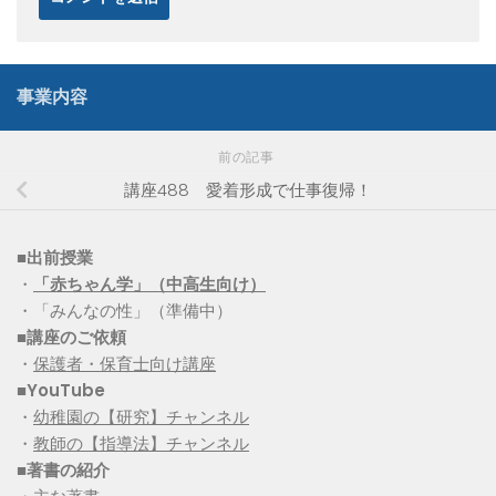
事業内容
前の記事
講座488 愛着形成で仕事復帰！
■出前授業
・
「赤ちゃん学」（中高生向け）
・「みんなの性」（準備中）
■講座のご依頼
・
保護者・保育士向け講座
■YouTube
・
幼稚園の【研究】チャンネル
・
教師の【指導法】チャンネル
■
著書の紹介