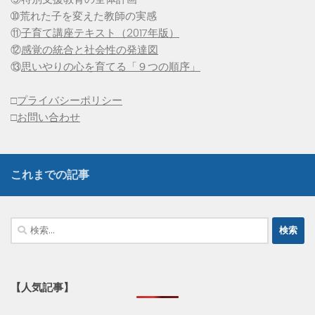
➉荒れた子を変えた教師の実感
⑪
子育て講座テキスト（2017年版）
⑫
感覚の統合と社会性の発達図
⑬
思いやりの心を育てる「９つの順序」
□
プライバシーポリシー
□
お問い合わせ
これまでの記事
検
索:
【人気記事】