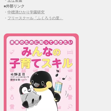
・
主な著書
■
外部リンク
・
中標津ひかり学園研究
・
フリースクール「ふくろうの里」