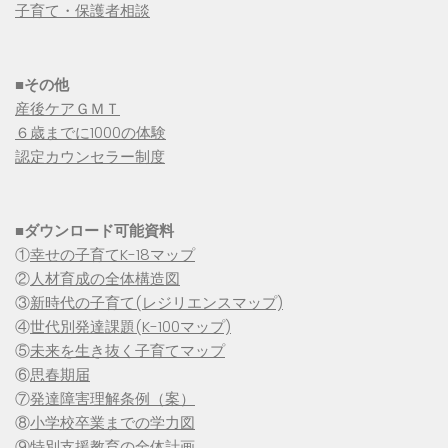
子育て・保護者相談
■その他
産後ケアＧＭＴ
６歳までに1000の体験
認定カウンセラー制度
■
ダウンロード可能資料
①
幸せの子育てK-18マップ
②
人材育成の全体構造図
③
新時代の子育て(レジリエンスマップ)
④
世代別発達課題(K-100マップ)
⑤
未来を生き抜く子育てマップ
⑥
思春期届
⑦
発達障害理解条例（案）
⑧
小学校卒業までの学力図
⑨特別支援教育の全体計画