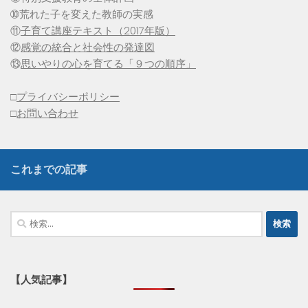
➉荒れた子を変えた教師の実感
⑪
子育て講座テキスト（2017年版）
⑫
感覚の統合と社会性の発達図
⑬
思いやりの心を育てる「９つの順序」
□
プライバシーポリシー
□
お問い合わせ
これまでの記事
検
索:
【人気記事】