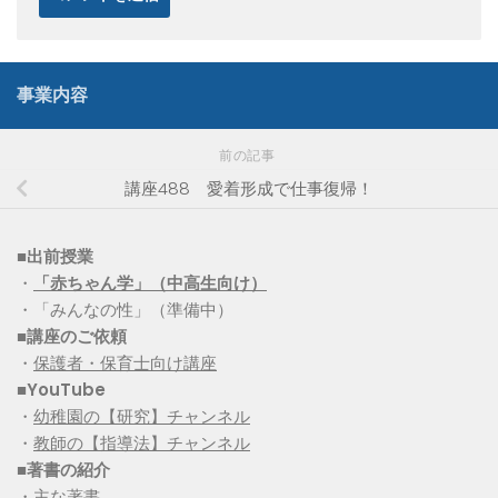
事業内容
前の記事
講座488 愛着形成で仕事復帰！
■出前授業
・
「赤ちゃん学」（中高生向け）
・「みんなの性」（準備中）
■講座のご依頼
・
保護者・保育士向け講座
■YouTube
・
幼稚園の【研究】チャンネル
・
教師の【指導法】チャンネル
■
著書の紹介
・
主な著書