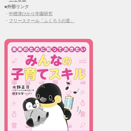
■
外部リンク
・
中標津ひかり学園研究
・
フリースクール「ふくろうの里」