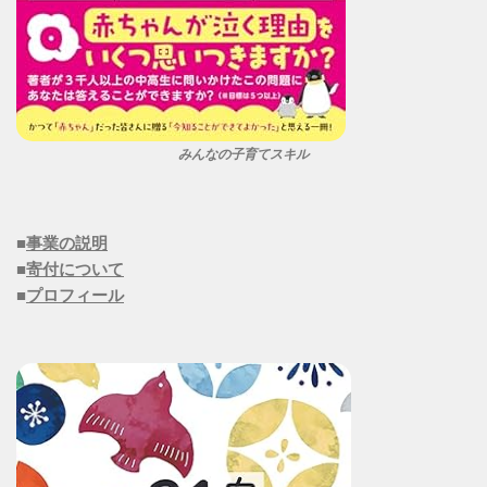
みんなの子育てスキル
■
事業の説明
■
寄付について
■
プロフィール