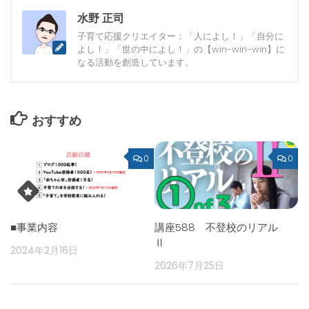
水野 正司
子育て応援クリエイター：「人によし！」「自分に
よし！」「世の中によし！」の【win-win-win】に
なる活動を創造しています。
おすすめ
0
0
■事業内容
講座588 不登校のリアル
Ⅱ
2024年2月16日
2026年7月25日