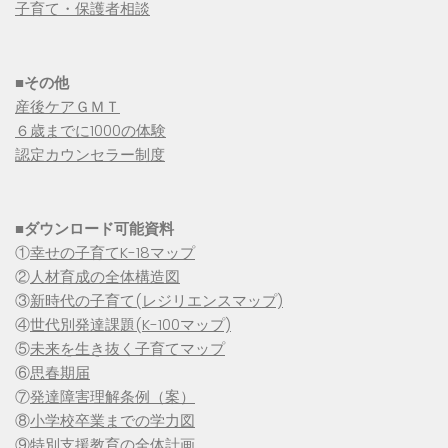
子育て・保護者相談
■その他
産後ケアＧＭＴ
６歳までに1000の体験
認定カウンセラー制度
■
ダウンロード可能資料
①
幸せの子育てK-18マップ
②
人材育成の全体構造図
③
新時代の子育て(レジリエンスマップ)
④
世代別発達課題(K-100マップ)
⑤
未来を生き抜く子育てマップ
⑥
思春期届
⑦
発達障害理解条例（案）
⑧
小学校卒業までの学力図
⑨特別支援教育の全体計画