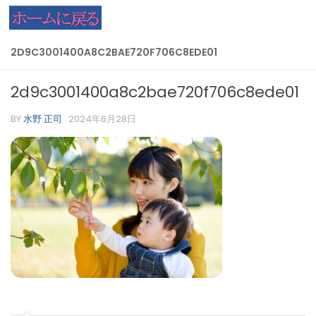
コンテンツへスキップ
2D9C3001400A8C2BAE720F706C8EDE01
2d9c3001400a8c2bae720f706c8ede01
BY
水野 正司
·
2024年6月28日