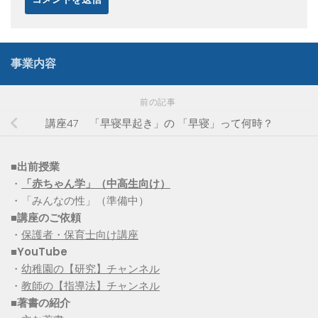
事業内容
前の記事
講座47 「早寝早起き」の 「早寝」って何時？
■出前授業
・
「赤ちゃん学」（中高生向け）
・「みんなの性」（準備中）
■講座のご依頼
・
保護者・保育士向け講座
■YouTube
・
幼稚園の【研究】チャンネル
・
教師の【指導法】チャンネル
■
著書の紹介