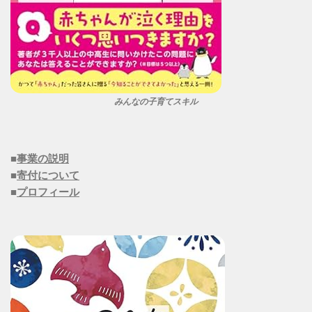
みんなの子育てスキル
■
事業の説明
■
寄付について
■
プロフィール