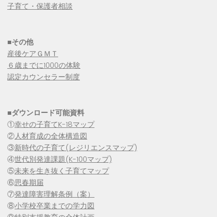
子育て・保護者相談
■その他
産後ケアＧＭＴ
６歳までに1000の体験
認定カウンセラー制度
■
ダウンロード可能資料
①
幸せの子育てK-18マップ
②
人材育成の全体構造図
③
新時代の子育て(レジリエンスマップ)
④
世代別発達課題(K-100マップ)
⑤
未来を生き抜く子育てマップ
⑥
思春期届
⑦
発達障害理解条例（案）
⑧
小学校卒業までの学力図