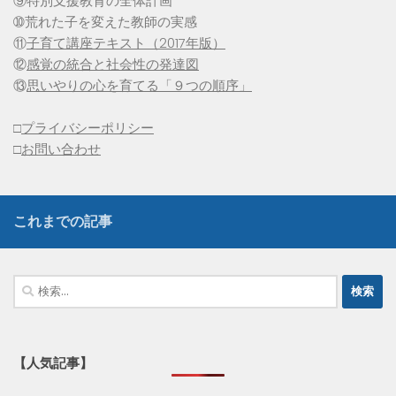
⑨特別支援教育の全体計画
➉荒れた子を変えた教師の実感
⑪
子育て講座テキスト（2017年版）
⑫
感覚の統合と社会性の発達図
⑬
思いやりの心を育てる「９つの順序」
□
プライバシーポリシー
□
お問い合わせ
これまでの記事
検
索:
【人気記事】