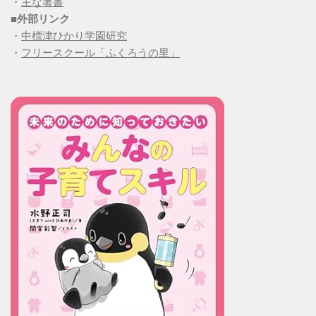
・
主な著書
■
外部リンク
・
中標津ひかり学園研究
・
フリースクール「ふくろうの里」