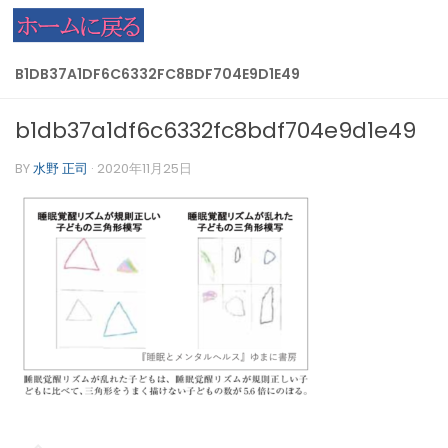
コンテンツへスキップ
B1DB37A1DF6C6332FC8BDF704E9D1E49
b1db37a1df6c6332fc8bdf704e9d1e49
BY
水野 正司
·
2020年11月25日