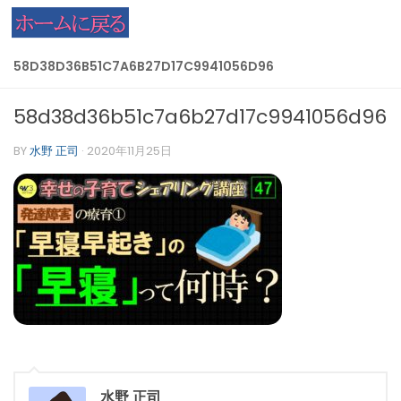
コンテンツへスキップ
58D38D36B51C7A6B27D17C9941056D96
58d38d36b51c7a6b27d17c9941056d96
BY
水野 正司
·
2020年11月25日
水野 正司