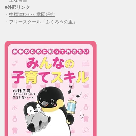
■
外部リンク
・
中標津ひかり学園研究
・
フリースクール「ふくろうの里」