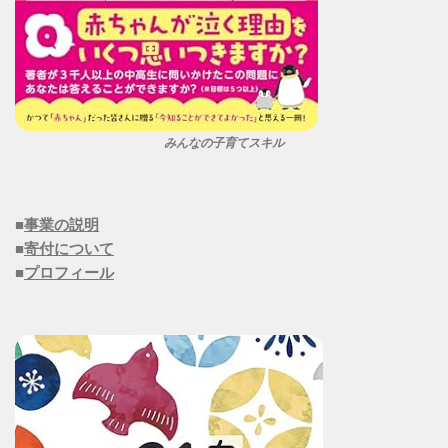
みんなの子育てスキル
■
事業の説明
■
寄付について
■
プロフィール