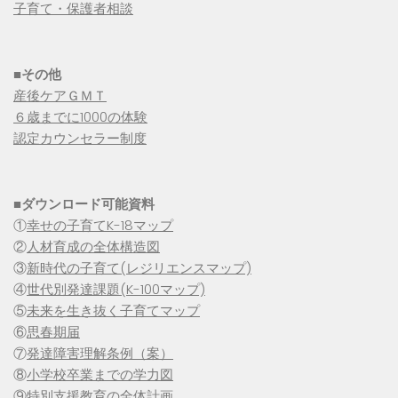
子育て・保護者相談
■その他
産後ケアＧＭＴ
６歳までに1000の体験
認定カウンセラー制度
■
ダウンロード可能資料
①
幸せの子育てK-18マップ
②
人材育成の全体構造図
③
新時代の子育て(レジリエンスマップ)
④
世代別発達課題(K-100マップ)
⑤
未来を生き抜く子育てマップ
⑥
思春期届
⑦
発達障害理解条例（案）
⑧
小学校卒業までの学力図
⑨特別支援教育の全体計画