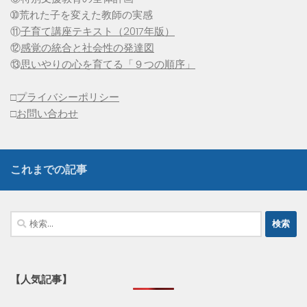
➉荒れた子を変えた教師の実感
⑪
子育て講座テキスト（2017年版）
⑫
感覚の統合と社会性の発達図
⑬
思いやりの心を育てる「９つの順序」
□
プライバシーポリシー
□
お問い合わせ
これまでの記事
検
索:
【人気記事】