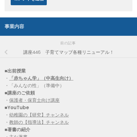
事業内容
前の記事
講座446 子育てマップ各種リニューアル！
■出前授業
・
「赤ちゃん学」（中高生向け）
・「みんなの性」（準備中）
■講座のご依頼
・
保護者・保育士向け講座
■YouTube
・
幼稚園の【研究】チャンネル
・
教師の【指導法】チャンネル
■
著書の紹介
・
主な著書