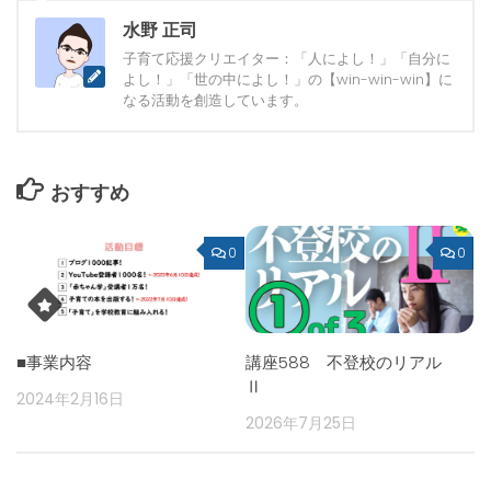
水野 正司
子育て応援クリエイター：「人によし！」「自分に
よし！」「世の中によし！」の【win-win-win】に
なる活動を創造しています。
おすすめ
0
0
■事業内容
講座588 不登校のリアル
Ⅱ
2024年2月16日
2026年7月25日