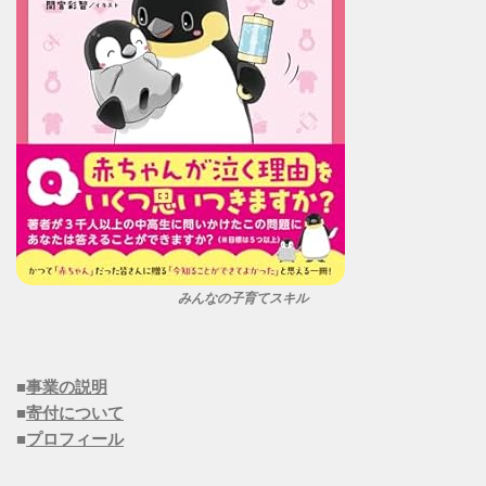
みんなの子育てスキル
■
事業の説明
■
寄付について
■
プロフィール