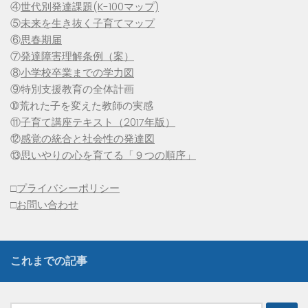
④
世代別発達課題(K-100マップ)
⑤
未来を生き抜く子育てマップ
⑥
思春期届
⑦
発達障害理解条例（案）
⑧
小学校卒業までの学力図
⑨特別支援教育の全体計画
➉荒れた子を変えた教師の実感
⑪
子育て講座テキスト（2017年版）
⑫
感覚の統合と社会性の発達図
⑬
思いやりの心を育てる「９つの順序」
□
プライバシーポリシー
□
お問い合わせ
これまでの記事