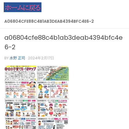
コンテンツへスキップ
A06804CFE88C4B1AB3DEAB4394BFC4E6-2
a06804cfe88c4b1ab3deab4394bfc4e
6-2
BY
水野 正司
·
2024年2月17日