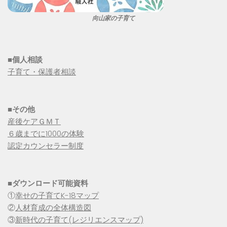
向山家の子育て
■個人相談
子育て・保護者相談
■その他
産後ケアＧＭＴ
６歳までに1000の体験
認定カウンセラー制度
■
ダウンロード可能資料
①
幸せの子育てK-18マップ
②
人材育成の全体構造図
③
新時代の子育て(レジリエンスマップ)