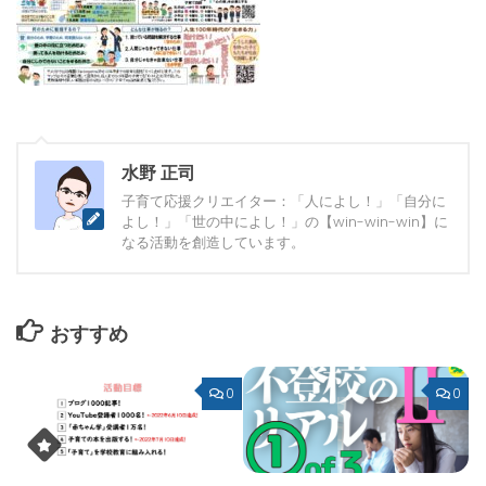
水野 正司
子育て応援クリエイター：「人によし！」「自分に
よし！」「世の中によし！」の【win-win-win】に
なる活動を創造しています。
おすすめ
0
0