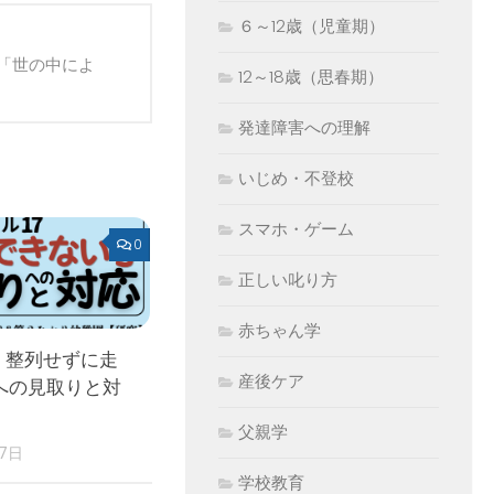
６～12歳（児童期）
「世の中によ
12～18歳（思春期）
発達障害への理解
いじめ・不登校
スマホ・ゲーム
0
正しい叱り方
赤ちゃん学
 整列せずに走
産後ケア
への見取りと対
父親学
17日
学校教育