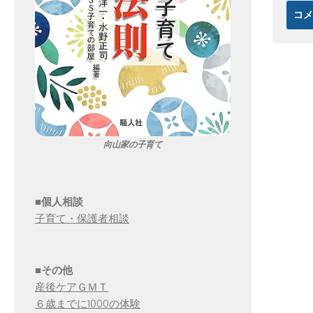
向山家の子育て
■個人相談
子育て・保護者相談
■その他
産後ケアＧＭＴ
６歳までに1000の体験