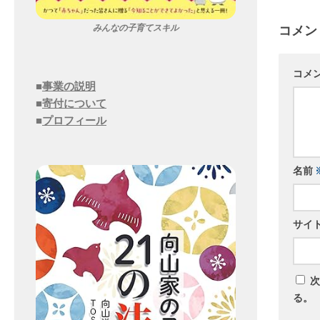
コメン
みんなの子育てスキル
コメ
■
事業の説明
■
寄付について
■
プロフィール
名前
サイ
次
る。