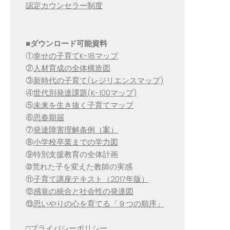
認定カウンセラー制度
■
ダウンロード可能資料
①
幸せの子育てK-18マップ
②
人材育成の全体構造図
③
新時代の子育て(レジリエンスマップ)
④
世代別発達課題(K-100マップ)
⑤
未来を生き抜く子育てマップ
⑥
思春期届
⑦
発達障害理解条例（案）
⑧
小学校卒業までの学力図
⑨特別支援教育の全体計画
➉荒れた子を変えた教師の実感
⑪
子育て講座テキスト（2017年版）
⑫
感覚の統合と社会性の発達図
⑬
思いやりの心を育てる「９つの順序」
□
プライバシーポリシー