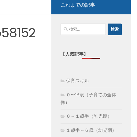
これまでの記事
検
b58152
索:
【人気記事】
保育スキル
０〜18歳（子育ての全体
像）
０～１歳半（乳児期）
１歳半～６歳（幼児期）