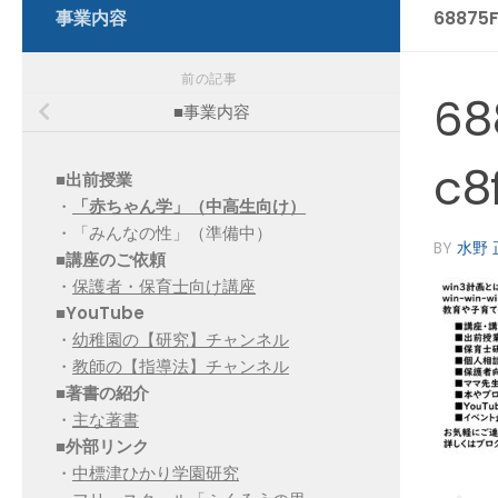
事業内容
68875
前の記事
68
■事業内容
c8
■出前授業
・
「赤ちゃん学」（中高生向け）
・「みんなの性」（準備中）
BY
水野 
■講座のご依頼
・
保護者・保育士向け講座
■YouTube
・
幼稚園の【研究】チャンネル
・
教師の【指導法】チャンネル
■
著書の紹介
・
主な著書
■
外部リンク
・
中標津ひかり学園研究