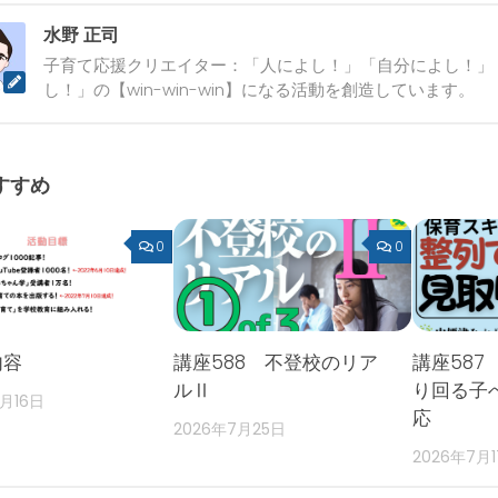
水野 正司
子育て応援クリエイター：「人によし！」「自分によし！」
し！」の【win-win-win】になる活動を創造しています。
すすめ
0
0
内容
講座588 不登校のリア
講座587
ルⅡ
り回る子
2月16日
応
2026年7月25日
2026年7月