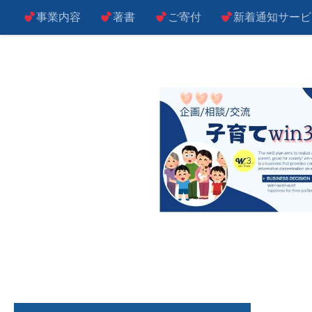
事業内容
著書
ご寄付
新着通知サービ
コンテンツへスキップ
子によし！親によし！世の中によし！