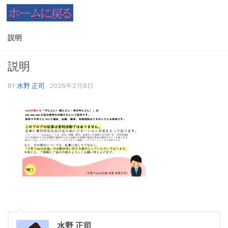
コンテンツへスキップ
説明
説明
BY
水野 正司
·
2025年2月8日
水野 正司