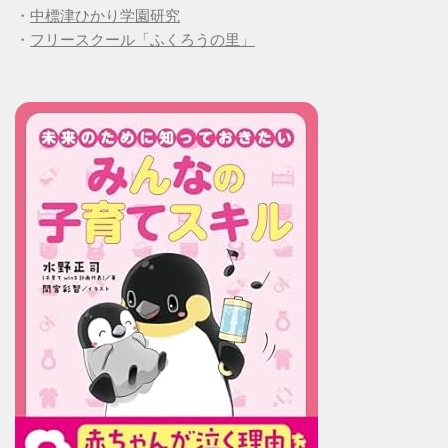
・
中標津ひかり学園研究
・
フリースクール「ふくろうの里」