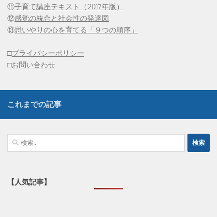
⑪
子育て講座テキスト（2017年版）
⑫
感覚の統合と社会性の発達図
⑬
思いやりの心を育てる「９つの順序」
□
プライバシーポリシー
□
お問い合わせ
これまでの記事
検
索:
【人気記事】