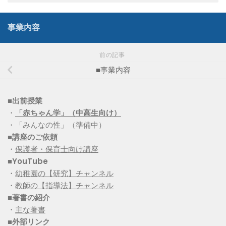
事業内容
前の記事
■事業内容
■出前授業
・
「赤ちゃん学」（中高生向け）
・「みんなの性」（準備中）
■講座のご依頼
・
保護者・保育士向け講座
■YouTube
・
幼稚園の【研究】チャンネル
・
教師の【指導法】チャンネル
■
著書の紹介
・
主な著書
■
外部リンク