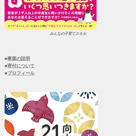
みんなの子育てスキル
■
事業の説明
■
寄付について
■
プロフィール