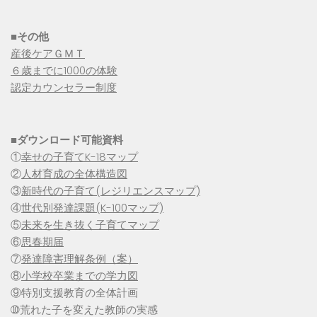
■その他
産後ケアＧＭＴ
６歳までに1000の体験
認定カウンセラー制度
■
ダウンロード可能資料
①
幸せの子育てK-18マップ
②
人材育成の全体構造図
③
新時代の子育て(レジリエンスマップ)
④
世代別発達課題(K-100マップ)
⑤
未来を生き抜く子育てマップ
⑥
思春期届
⑦
発達障害理解条例（案）
⑧
小学校卒業までの学力図
⑨特別支援教育の全体計画
➉荒れた子を変えた教師の実感