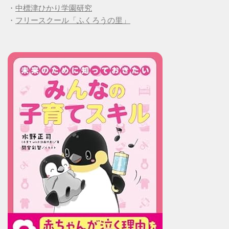
・
中標津ひかり学園研究
・
フリースクール「ふくろうの里」