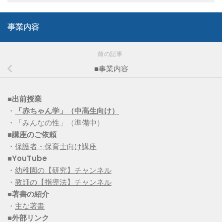
事業内容
前の記事
■事業内容
■出前授業
・
「赤ちゃん学」（中高生向け）
・「みんなの性」（準備中）
■講座のご依頼
・
保護者・保育士向け講座
■YouTube
・
幼稚園の【研究】チャンネル
・
教師の【指導法】チャンネル
■
著書の紹介
・
主な著書
■
外部リンク