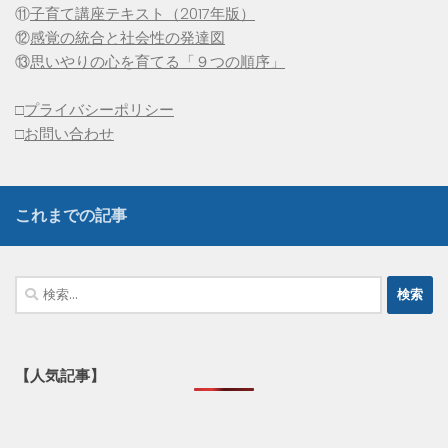
⑪
子育て講座テキスト（2017年版）
⑫
感覚の統合と社会性の発達図
⑬
思いやりの心を育てる「９つの順序」
□
プライバシーポリシー
□
お問い合わせ
これまでの記事
検
索:
【人気記事】