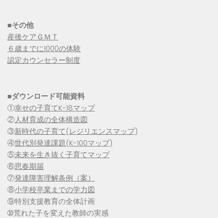
■その他
産後ケアＧＭＴ
６歳までに1000の体験
認定カウンセラー制度
■
ダウンロード可能資料
①
幸せの子育てK-18マップ
②
人材育成の全体構造図
③
新時代の子育て(レジリエンスマップ)
④
世代別発達課題(K-100マップ)
⑤
未来を生き抜く子育てマップ
⑥
思春期届
⑦
発達障害理解条例（案）
⑧
小学校卒業までの学力図
⑨特別支援教育の全体計画
➉荒れた子を変えた教師の実感