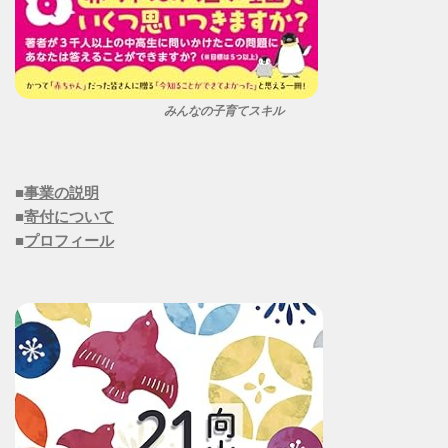
みんなの子育てスキル
■
事業の説明
■
寄付について
■
プロフィール