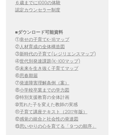
６歳までに1000の体験
認定カウンセラー制度
■
ダウンロード可能資料
①
幸せの子育てK-18マップ
②
人材育成の全体構造図
③
新時代の子育て(レジリエンスマップ)
④
世代別発達課題(K-100マップ)
⑤
未来を生き抜く子育てマップ
⑥
思春期届
⑦
発達障害理解条例（案）
⑧
小学校卒業までの学力図
⑨特別支援教育の全体計画
➉荒れた子を変えた教師の実感
⑪
子育て講座テキスト（2017年版）
⑫
感覚の統合と社会性の発達図
⑬
思いやりの心を育てる「９つの順序」