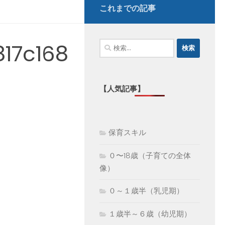
これまでの記事
検
17c168
索:
【人気記事】
保育スキル
０〜18歳（子育ての全体
像）
０～１歳半（乳児期）
１歳半～６歳（幼児期）