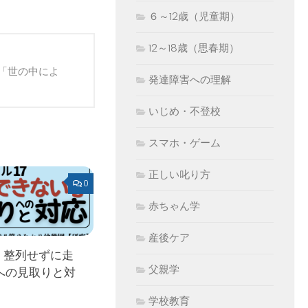
６～12歳（児童期）
12～18歳（思春期）
「世の中によ
発達障害への理解
いじめ・不登校
スマホ・ゲーム
正しい叱り方
0
赤ちゃん学
産後ケア
 整列せずに走
父親学
への見取りと対
学校教育