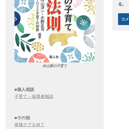
る。
向山家の子育て
■個人相談
子育て・保護者相談
■その他
産後ケアＧＭＴ