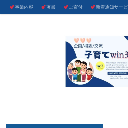
事業内容
著書
ご寄付
新着通知サービ
コンテンツへスキップ
子によし！親によし！世の中によし！