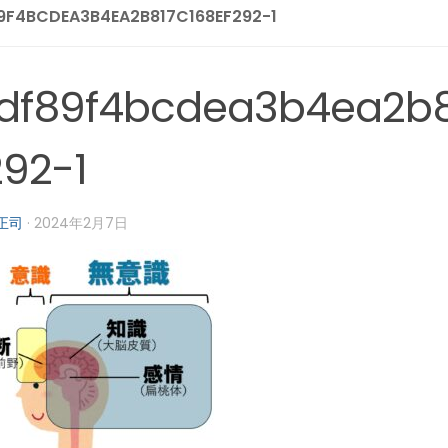
9F4BCDEA3B4EA2B817C168EF292-1
df89f4bcdea3b4ea2b8
292-1
正司
·
2024年2月7日