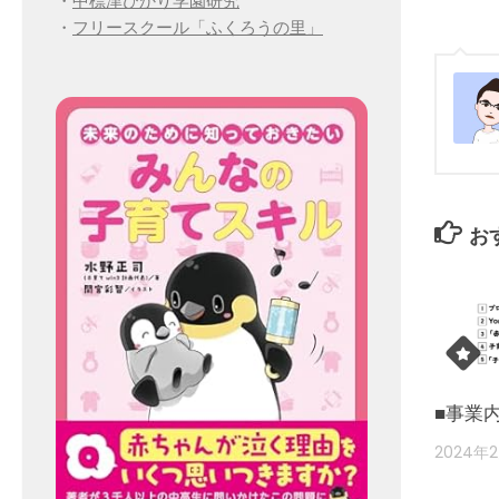
・
中標津ひかり学園研究
・
フリースクール「ふくろうの里」
お
■事業
2024年