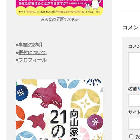
みんなの子育てスキル
コメン
■
事業の説明
コメ
■
寄付について
■
プロフィール
名前
サイ
次