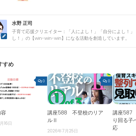
水野 正司
子育て応援クリエイター：「人によし！」「自分によし！」
し！」の【win-win-win】になる活動を創造しています。
すすめ
0
0
内容
講座588 不登校のリア
講座587
ルⅡ
り回る子
2月16日
応
2026年7月25日