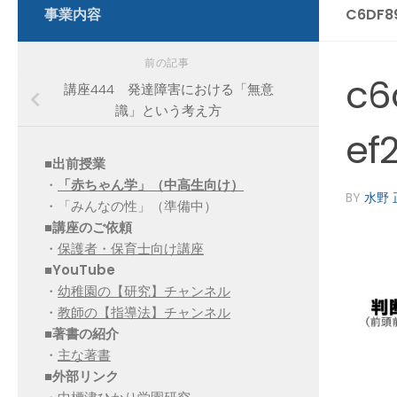
事業内容
C6DF8
前の記事
c6
講座444 発達障害における「無意
識」という考え方
ef
■出前授業
・
「赤ちゃん学」（中高生向け）
BY
水野 
・「みんなの性」（準備中）
■講座のご依頼
・
保護者・保育士向け講座
■YouTube
・
幼稚園の【研究】チャンネル
・
教師の【指導法】チャンネル
■
著書の紹介
・
主な著書
■
外部リンク