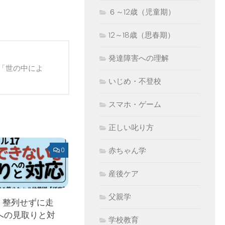
６～12歳（児童期）
12～18歳（思春期）
発達障害への理解
「世の中によ
いじめ・不登校
スマホ・ゲーム
正しい叱り方
赤ちゃん学
0
産後ケア
父親学
 整列せずに走
への見取りと対
学校教育