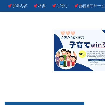
事業内容
著書
ご寄付
新着通知サービ
コンテンツへスキップ
子によし！親によし！世の中によし！