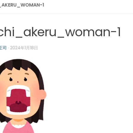
_AKERU_WOMAN-1
chi_akeru_woman-1
正司
·
2024年1月18日