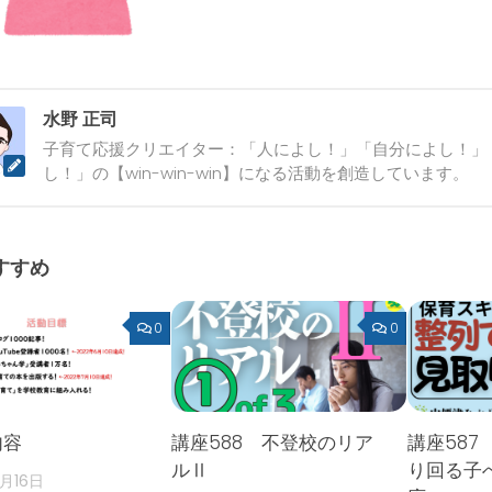
水野 正司
子育て応援クリエイター：「人によし！」「自分によし！」
し！」の【win-win-win】になる活動を創造しています。
すすめ
0
0
内容
講座588 不登校のリア
講座587
ルⅡ
り回る子
2月16日