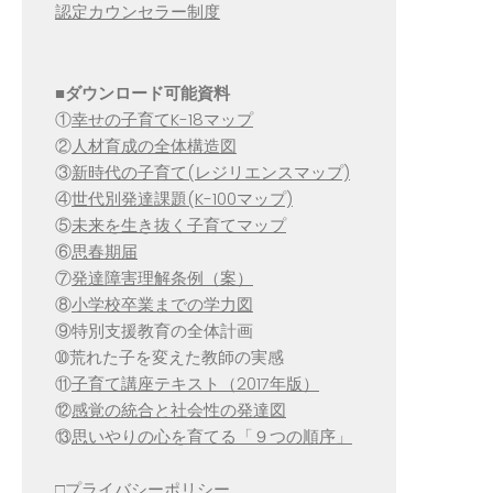
認定カウンセラー制度
■
ダウンロード可能資料
①
幸せの子育てK-18マップ
②
人材育成の全体構造図
③
新時代の子育て(レジリエンスマップ)
④
世代別発達課題(K-100マップ)
⑤
未来を生き抜く子育てマップ
⑥
思春期届
⑦
発達障害理解条例（案）
⑧
小学校卒業までの学力図
⑨特別支援教育の全体計画
➉荒れた子を変えた教師の実感
⑪
子育て講座テキスト（2017年版）
⑫
感覚の統合と社会性の発達図
⑬
思いやりの心を育てる「９つの順序」
□
プライバシーポリシー