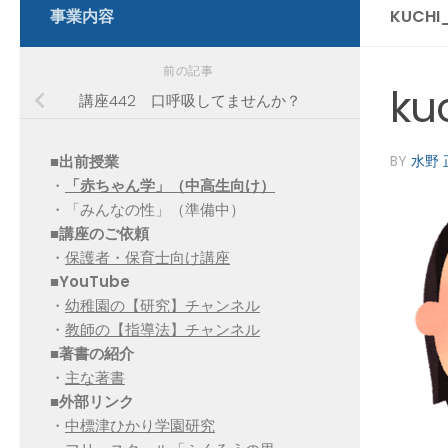
事業内容
KUCHI
前の記事
ku
講座442 口呼吸してませんか？
■出前授業
BY
水野 
・
「赤ちゃん学」（中高生向け）
・「みんなの性」（準備中）
■講座のご依頼
・
保護者・保育士向け講座
■YouTube
・
幼稚園の【研究】チャンネル
・
教師の【指導法】チャンネル
■
著書の紹介
・
主な著書
■
外部リンク
・
中標津ひかり学園研究