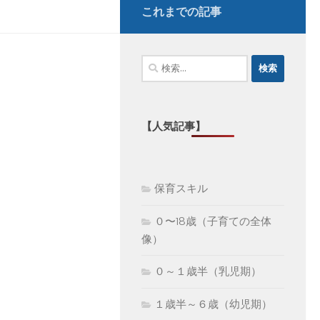
これまでの記事
検
索:
【人気記事】
保育スキル
０〜18歳（子育ての全体
像）
０～１歳半（乳児期）
１歳半～６歳（幼児期）