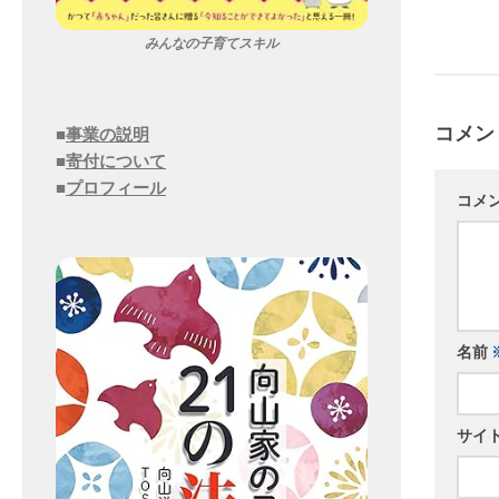
みんなの子育てスキル
コメン
■
事業の説明
■
寄付について
■
プロフィール
コメ
名前
サイ