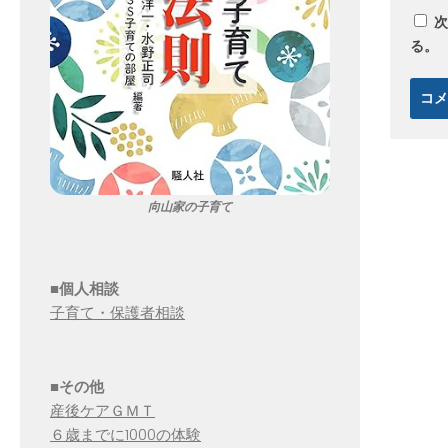
次
る。
向山家の子育て
■個人相談
子育て・保護者相談
■その他
産後ケアＧＭＴ
６歳までに1000の体験