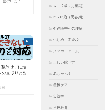
「世の中によ
６～12歳（児童期）
12～18歳（思春期）
発達障害への理解
いじめ・不登校
0
スマホ・ゲーム
正しい叱り方
 整列せずに走
への見取りと対
赤ちゃん学
産後ケア
17日
父親学
学校教育