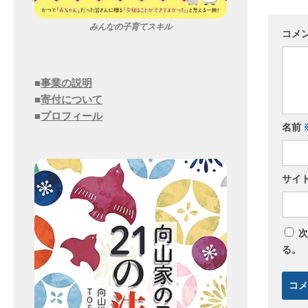
みんなの子育てスキル
コメ
■
事業の説明
■
寄付について
■
プロフィール
名前
サイ
次
る。