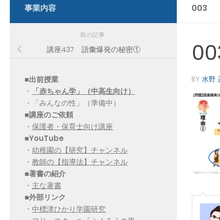
事業内容
003
前の記事
00
講座437 語彙爆発の秘密①
■出前授業
BY
水野 
・
「赤ちゃん学」（中高生向け）
・「みんなの性」（準備中）
■講座のご依頼
・
保護者・保育士向け講座
■YouTube
・
幼稚園の【研究】チャンネル
・
教師の【指導法】チャンネル
■
著書の紹介
・
主な著書
■
外部リンク
・
中標津ひかり学園研究