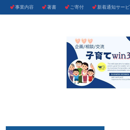
事業内容
著書
ご寄付
新着通知サービ
コンテンツへスキップ
子によし！親によし！世の中によし！