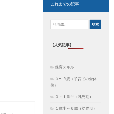
これまでの記事
検
索:
【人気記事】
保育スキル
０〜18歳（子育ての全体
像）
０～１歳半（乳児期）
１歳半～６歳（幼児期）