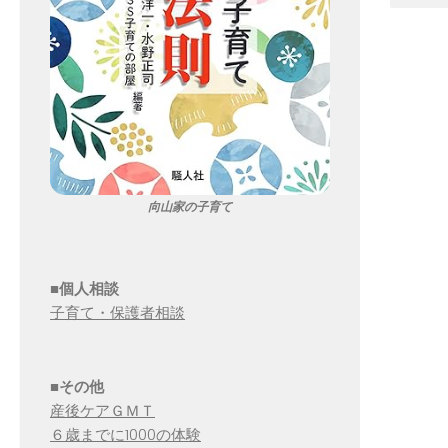
向山家の子育て
■個人相談
子育て・保護者相談
■その他
産後ケアＧＭＴ
６歳までに1000の体験