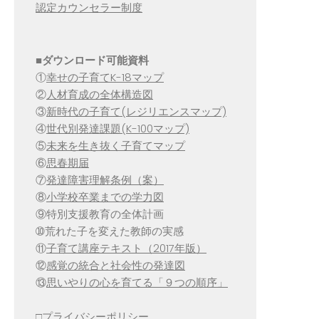
認定カウンセラー制度
■
ダウンロード可能資料
①
幸せの子育てK-18マップ
②
人材育成の全体構造図
③
新時代の子育て(レジリエンスマップ)
④
世代別発達課題(K-100マップ)
⑤
未来を生き抜く子育てマップ
⑥
思春期届
⑦
発達障害理解条例（案）
⑧
小学校卒業までの学力図
⑨特別支援教育の全体計画
➉荒れた子を変えた教師の実感
⑪
子育て講座テキスト（2017年版）
⑫
感覚の統合と社会性の発達図
⑬
思いやりの心を育てる「９つの順序」
□
プライバシーポリシー