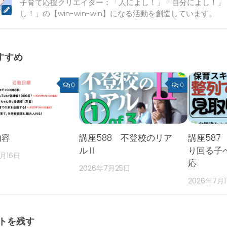
子育て応援クリエイター：「人によし！」「自分によし！」
し！」の【win-win-win】になる活動を創造しています。
すすめ
0
0
内容
講座588 不登校のリア
講座587
ルⅡ
り回る子
2月16日
応
2026年7月25日
2026年7月
トを残す