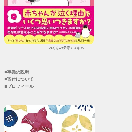
みんなの子育てスキル
■
事業の説明
■
寄付について
■
プロフィール