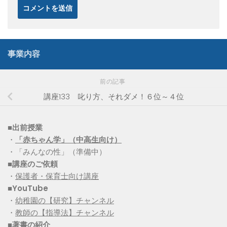
事業内容
前の記事
講座133 叱り方、それダメ！６位～４位
■出前授業
・
「赤ちゃん学」（中高生向け）
・「みんなの性」（準備中）
■講座のご依頼
・
保護者・保育士向け講座
■YouTube
・
幼稚園の【研究】チャンネル
・
教師の【指導法】チャンネル
■
著書の紹介