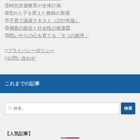
⑨特別支援教育の全体計画
➉荒れた子を変えた教師の実感
⑪
子育て講座テキスト（2017年版）
⑫
感覚の統合と社会性の発達図
⑬
思いやりの心を育てる「９つの順序」
□
プライバシーポリシー
□
お問い合わせ
これまでの記事
検
索:
【人気記事】