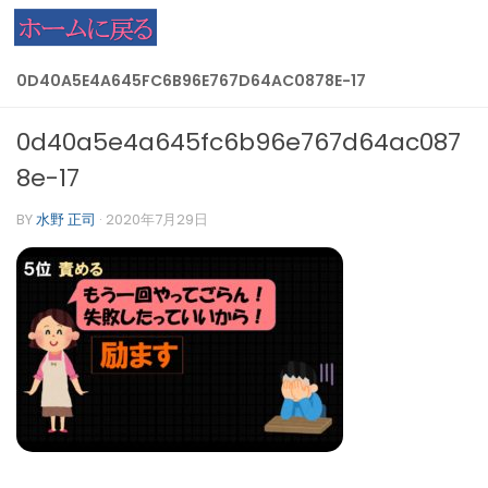
コンテンツへスキップ
0D40A5E4A645FC6B96E767D64AC0878E-17
0d40a5e4a645fc6b96e767d64ac087
8e-17
BY
水野 正司
·
2020年7月29日