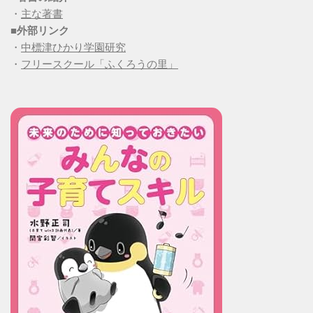
・
主な著書
■
外部リンク
・
中標津ひかり学園研究
・
フリースクール「ふくろうの里」