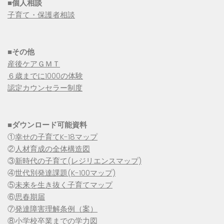
■個人相談
子育て・保護者相談
■その他
産後ケアＧＭＴ
６歳までに1000の体験
認定カウンセラー制度
■
ダウンロード可能資料
①
幸せの子育てK-18マップ
②
人材育成の全体構造図
③
新時代の子育て(レジリエンスマップ)
④
世代別発達課題(K-100マップ)
⑤
未来を生き抜く子育てマップ
⑥
思春期届
⑦
発達障害理解条例（案）
⑧
小学校卒業までの学力図