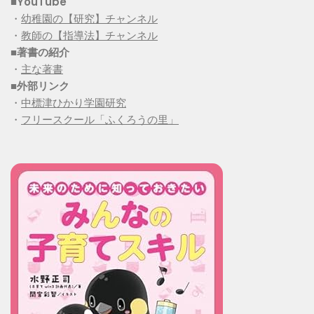
■YouTube
・
幼稚園の【研究】チャンネル
・
教師の【指導法】チャンネル
■
著書の紹介
・
主な著書
■
外部リンク
・
中標津ひかり学園研究
・
フリースクール「ふくろうの里」