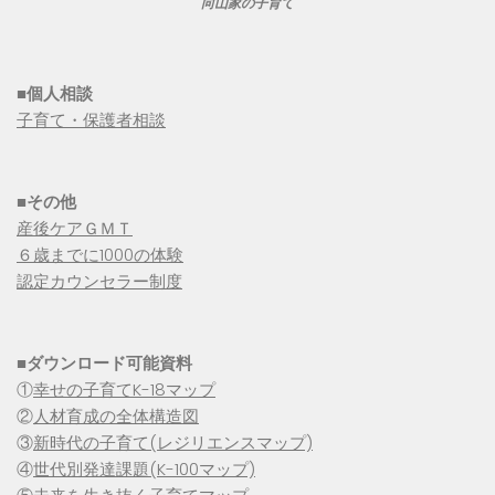
向山家の子育て
■個人相談
子育て・保護者相談
■その他
産後ケアＧＭＴ
６歳までに1000の体験
認定カウンセラー制度
■
ダウンロード可能資料
①
幸せの子育てK-18マップ
②
人材育成の全体構造図
③
新時代の子育て(レジリエンスマップ)
④
世代別発達課題(K-100マップ)