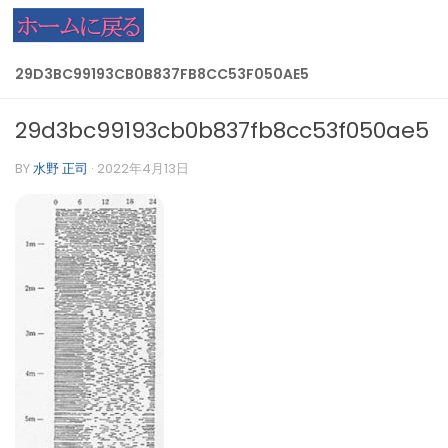
コンテンツへスキップ
29D3BC99193CB0B837FB8CC53F050AE5
29d3bc99193cb0b837fb8cc53f050ae5
BY
水野 正司
·
2022年4月13日