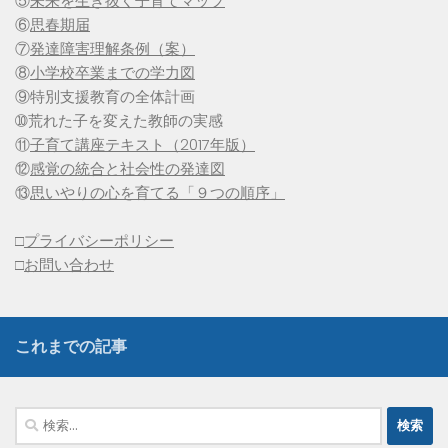
⑤
未来を生き抜く子育てマップ
⑥
思春期届
⑦
発達障害理解条例（案）
⑧
小学校卒業までの学力図
⑨特別支援教育の全体計画
➉荒れた子を変えた教師の実感
⑪
子育て講座テキスト（2017年版）
⑫
感覚の統合と社会性の発達図
⑬
思いやりの心を育てる「９つの順序」
□
プライバシーポリシー
□
お問い合わせ
これまでの記事
検
索: