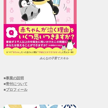
みんなの子育てスキル
■
事業の説明
■
寄付について
■
プロフィール