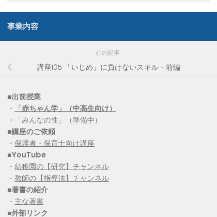
事業内容
前の記事
講座105 「いじめ」に負けないスキル・前編
■出前授業
・
「赤ちゃん学」（中高生向け）
・「みんなの性」（準備中）
■講座のご依頼
・
保護者・保育士向け講座
■YouTube
・
幼稚園の【研究】チャンネル
・
教師の【指導法】チャンネル
■
著書の紹介
・
主な著書
■
外部リンク