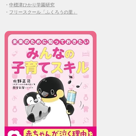
・
中標津ひかり学園研究
・
フリースクール「ふくろうの里」