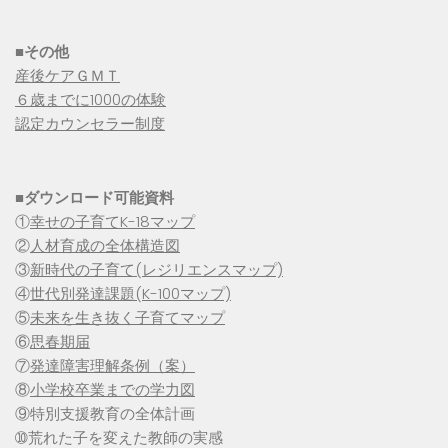
■その他
産後ケアＧＭＴ
６歳までに1000の体験
認定カウンセラー制度
■
ダウンロード可能資料
①
幸せの子育てK-18マップ
②
人材育成の全体構造図
③
新時代の子育て(レジリエンスマップ)
④
世代別発達課題(K-100マップ)
⑤
未来を生き抜く子育てマップ
⑥
思春期届
⑦
発達障害理解条例（案）
⑧
小学校卒業までの学力図
⑨特別支援教育の全体計画
➉荒れた子を変えた教師の実感