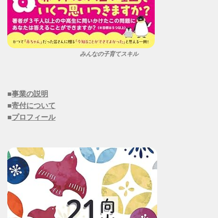
みんなの子育てスキル
■
事業の説明
■
寄付について
■
プロフィール