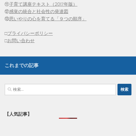
⑪
子育て講座テキスト（2017年版）
⑫
感覚の統合と社会性の発達図
⑬
思いやりの心を育てる「９つの順序」
□
プライバシーポリシー
□
お問い合わせ
これまでの記事
検
索:
【人気記事】