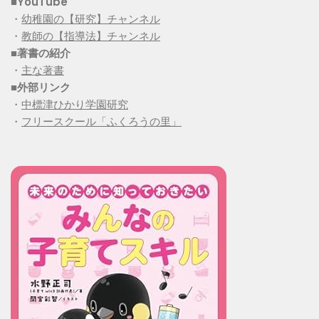
■YouTube
・
幼稚園の【研究】チャンネル
・
教師の【指導法】チャンネル
■
著書の紹介
・
主な著書
■
外部リンク
・
中標津ひかり学園研究
・
フリースクール「ふくろうの里」