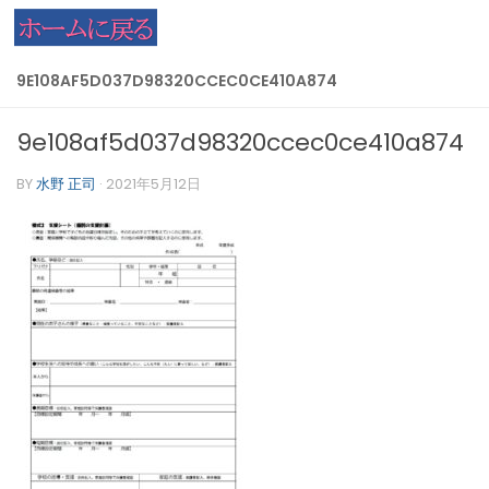
コンテンツへスキップ
9E108AF5D037D98320CCEC0CE410A874
9e108af5d037d98320ccec0ce410a874
BY
水野 正司
·
2021年5月12日