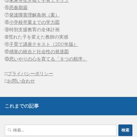
⑤
未来を生き抜く子育てマップ
⑥
思春期届
⑦
発達障害理解条例（案）
⑧
小学校卒業までの学力図
⑨特別支援教育の全体計画
➉荒れた子を変えた教師の実感
⑪
子育て講座テキスト（2017年版）
⑫
感覚の統合と社会性の発達図
⑬
思いやりの心を育てる「９つの順序」
□
プライバシーポリシー
□
お問い合わせ
これまでの記事
検
索: