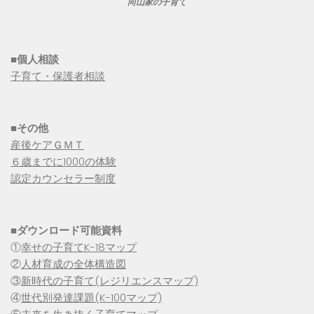
向山家の子育て
■個人相談
子育て・保護者相談
■その他
産後ケアＧＭＴ
６歳までに1000の体験
認定カウンセラー制度
■
ダウンロード可能資料
①
幸せの子育てK-18マップ
②
人材育成の全体構造図
③
新時代の子育て(レジリエンスマップ)
④
世代別発達課題(K-100マップ)