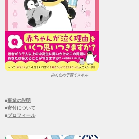
みんなの子育てスキル
■
事業の説明
■
寄付について
■
プロフィール