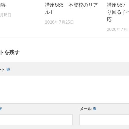
内容
講座588 不登校のリア
講座587
ルⅡ
り回る子
2月16日
応
2026年7月25日
2026年7月
トを残す
ント
※
※
メール
※