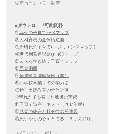
認定カウンセラー制度
■
ダウンロード可能資料
①
幸せの子育てK-18マップ
②
人材育成の全体構造図
③
新時代の子育て(レジリエンスマップ)
④
世代別発達課題(K-100マップ)
⑤
未来を生き抜く子育てマップ
⑥
思春期届
⑦
発達障害理解条例（案）
⑧
小学校卒業までの学力図
⑨特別支援教育の全体計画
➉荒れた子を変えた教師の実感
⑪
子育て講座テキスト（2017年版）
⑫
感覚の統合と社会性の発達図
⑬
思いやりの心を育てる「９つの順序」
□
プライバシーポリシー