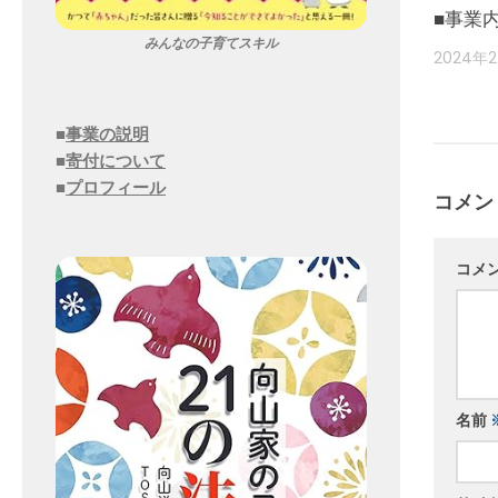
■事業
みんなの子育てスキル
2024年
■
事業の説明
■
寄付について
■
プロフィール
コメン
コメ
名前