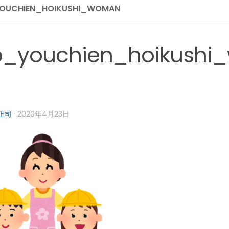
OUCHIEN_HOIKUSHI_WOMAN
b_youchien_hoikush
正司
·
2020年4月23日