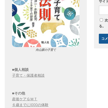
サイ
次
る。
向山家の子育て
■個人相談
子育て・保護者相談
■その他
産後ケアＧＭＴ
６歳までに1000の体験