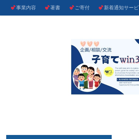
事業内容
著書
ご寄付
新着通知サービ
コンテンツへスキップ
子によし！親によし！世の中によし！