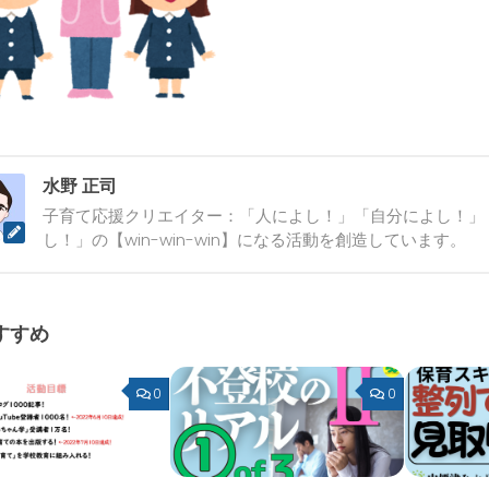
水野 正司
子育て応援クリエイター：「人によし！」「自分によし！」
し！」の【win-win-win】になる活動を創造しています。
すすめ
0
0