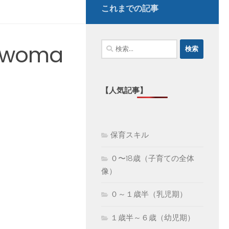
これまでの記事
検
i_woma
索:
【人気記事】
保育スキル
０〜18歳（子育ての全体
像）
０～１歳半（乳児期）
１歳半～６歳（幼児期）