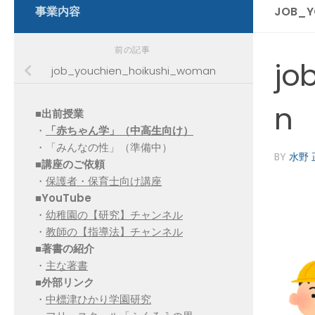
事業内容
JOB_Y
前の記事
jo
job_youchien_hoikushi_woman
n
■出前授業
・
「赤ちゃん学」（中高生向け）
・「みんなの性」（準備中）
BY
水野 
■講座のご依頼
・
保護者・保育士向け講座
■YouTube
・
幼稚園の【研究】チャンネル
・
教師の【指導法】チャンネル
■
著書の紹介
・
主な著書
■
外部リンク
・
中標津ひかり学園研究