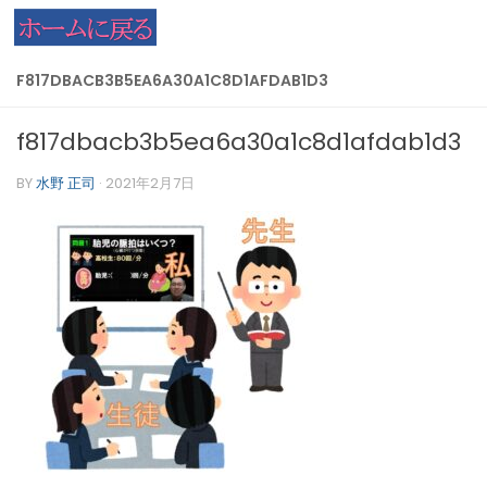
コンテンツへスキップ
F817DBACB3B5EA6A30A1C8D1AFDAB1D3
f817dbacb3b5ea6a30a1c8d1afdab1d3
BY
水野 正司
·
2021年2月7日