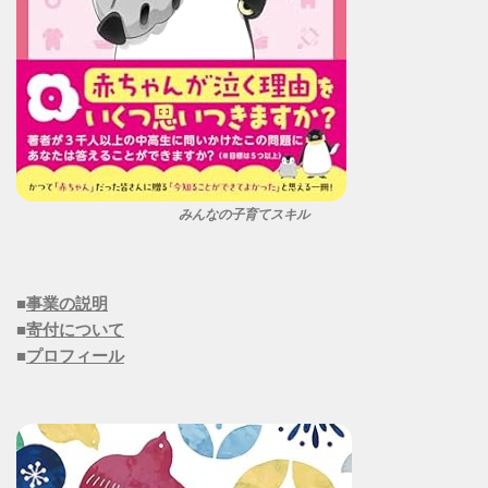
みんなの子育てスキル
■
事業の説明
■
寄付について
■
プロフィール