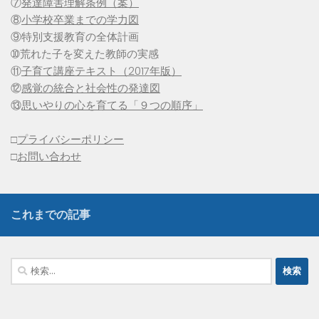
⑦
発達障害理解条例（案）
⑧
小学校卒業までの学力図
⑨特別支援教育の全体計画
➉荒れた子を変えた教師の実感
⑪
子育て講座テキスト（2017年版）
⑫
感覚の統合と社会性の発達図
⑬
思いやりの心を育てる「９つの順序」
□
プライバシーポリシー
□
お問い合わせ
これまでの記事
検
索: