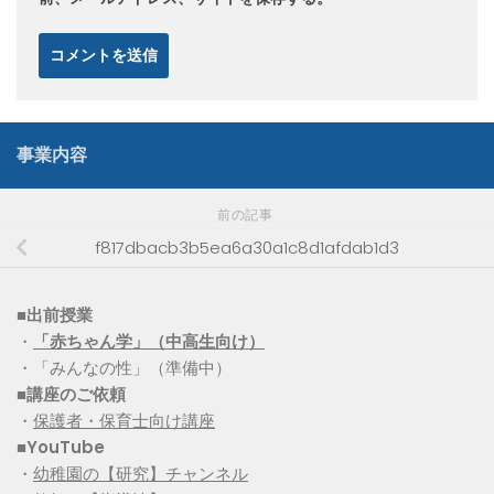
事業内容
前の記事
f817dbacb3b5ea6a30a1c8d1afdab1d3
■出前授業
・
「赤ちゃん学」（中高生向け）
・「みんなの性」（準備中）
■講座のご依頼
・
保護者・保育士向け講座
■YouTube
・
幼稚園の【研究】チャンネル