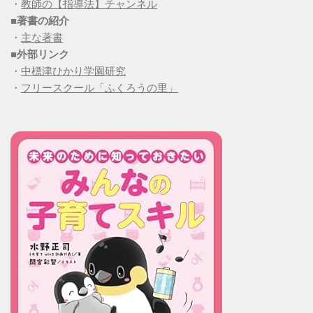
・
教師の【指導法】チャンネル
■
著書の紹介
・
主な著書
■
外部リンク
・
中標津ひかり学園研究
・
フリースクール「ふくろうの里」