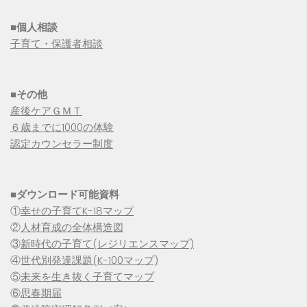
■個人相談
子育て・保護者相談
■その他
産後ケアＧＭＴ
６歳までに1000の体験
認定カウンセラー制度
■
ダウンロード可能資料
①
幸せの子育てK-18マップ
②
人材育成の全体構造図
③
新時代の子育て(レジリエンスマップ)
④
世代別発達課題(K-100マップ)
⑤
未来を生き抜く子育てマップ
⑥
思春期届