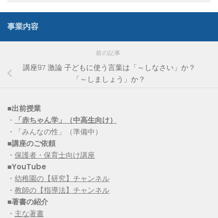
事業内容
前の記事
講座97 激論 子どもに使う言葉は「～しなさい」か？
「～しましょう」か？
■出前授業
・
「赤ちゃん学」（中高生向け）
・「みんなの性」（準備中）
■講座のご依頼
・
保護者・保育士向け講座
■YouTube
・
幼稚園の【研究】チャンネル
・
教師の【指導法】チャンネル
■
著書の紹介
・
主な著書