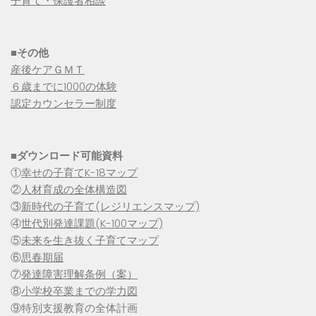
子育て・保護者相談
■その他
産後ケアＧＭＴ
６歳までに1000の体験
認定カウンセラー制度
■
ダウンロード可能資料
①
幸せの子育てK-18マップ
②
人材育成の全体構造図
③
新時代の子育て(レジリエンスマップ)
④
世代別発達課題(K-100マップ)
⑤
未来を生き抜く子育てマップ
⑥
思春期届
⑦
発達障害理解条例（案）
⑧
小学校卒業までの学力図
⑨特別支援教育の全体計画