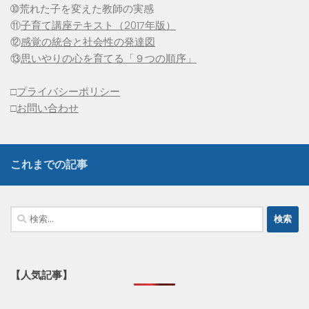
➉荒れた子を変えた教師の実感
⑪
子育て講座テキスト（2017年版）
⑫
感覚の統合と社会性の発達図
⑬
思いやりの心を育てる「９つの順序」
□
プライバシーポリシー
□
お問い合わせ
これまでの記事
検
索:
【人気記事】