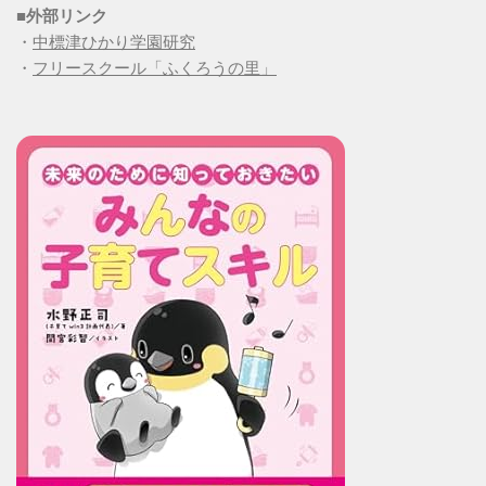
■
外部リンク
・
中標津ひかり学園研究
・
フリースクール「ふくろうの里」