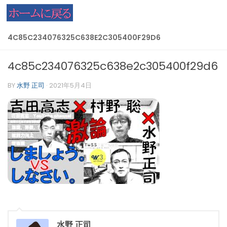
コンテンツへスキップ
4C85C234076325C638E2C305400F29D6
4c85c234076325c638e2c305400f29d6
BY
水野 正司
·
2021年5月4日
水野 正司