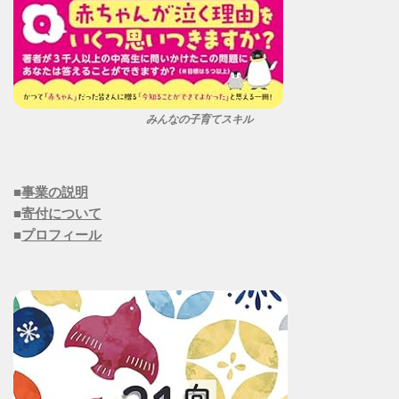
みんなの子育てスキル
■
事業の説明
■
寄付について
■
プロフィール