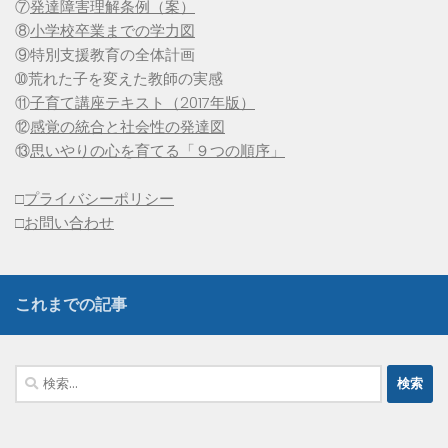
⑦
発達障害理解条例（案）
⑧
小学校卒業までの学力図
⑨特別支援教育の全体計画
➉荒れた子を変えた教師の実感
⑪
子育て講座テキスト（2017年版）
⑫
感覚の統合と社会性の発達図
⑬
思いやりの心を育てる「９つの順序」
□
プライバシーポリシー
□
お問い合わせ
これまでの記事
検
索: