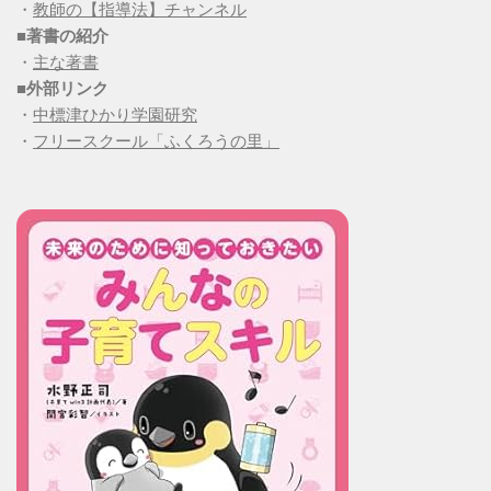
・
教師の【指導法】チャンネル
■
著書の紹介
・
主な著書
■
外部リンク
・
中標津ひかり学園研究
・
フリースクール「ふくろうの里」