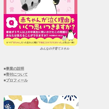
みんなの子育てスキル
■
事業の説明
■
寄付について
■
プロフィール