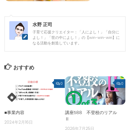
水野 正司
子育て応援クリエイター：「人によし！」「自分に
よし！」「世の中によし！」の【win-win-win】に
なる活動を創造しています。
おすすめ
0
0
■事業内容
講座588 不登校のリアル
Ⅱ
2024年2月16日
2026年7月25日