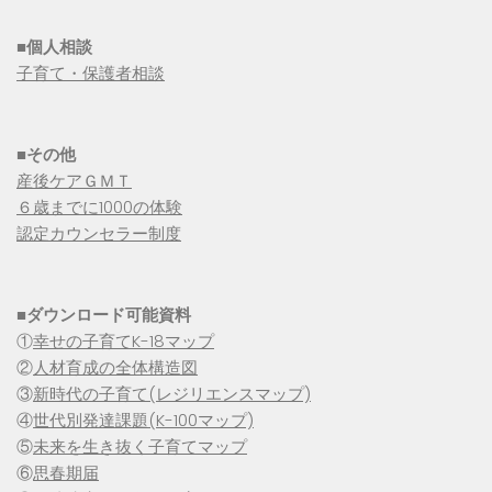
■個人相談
子育て・保護者相談
■その他
産後ケアＧＭＴ
６歳までに1000の体験
認定カウンセラー制度
■
ダウンロード可能資料
①
幸せの子育てK-18マップ
②
人材育成の全体構造図
③
新時代の子育て(レジリエンスマップ)
④
世代別発達課題(K-100マップ)
⑤
未来を生き抜く子育てマップ
⑥
思春期届