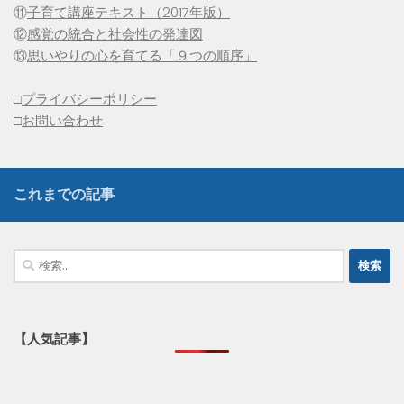
⑪
子育て講座テキスト（2017年版）
⑫
感覚の統合と社会性の発達図
⑬
思いやりの心を育てる「９つの順序」
□
プライバシーポリシー
□
お問い合わせ
これまでの記事
検
索:
【人気記事】