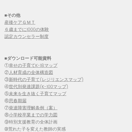
■その他
産後ケアＧＭＴ
６歳までに1000の体験
認定カウンセラー制度
■
ダウンロード可能資料
①
幸せの子育てK-18マップ
②
人材育成の全体構造図
③
新時代の子育て(レジリエンスマップ)
④
世代別発達課題(K-100マップ)
⑤
未来を生き抜く子育てマップ
⑥
思春期届
⑦
発達障害理解条例（案）
⑧
小学校卒業までの学力図
⑨特別支援教育の全体計画
➉荒れた子を変えた教師の実感