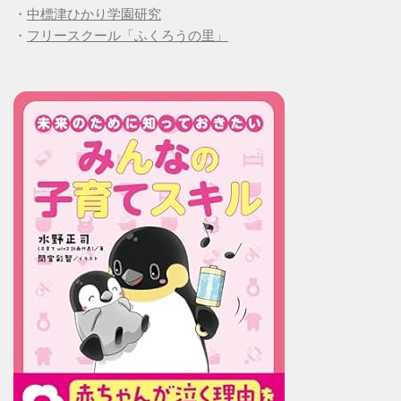
・
中標津ひかり学園研究
・
フリースクール「ふくろうの里」