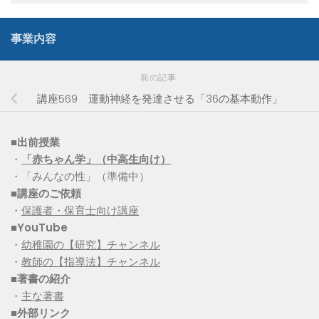
事業内容
前の記事
講座569 運動神経を発達させる「36の基本動作」
■出前授業
・
「赤ちゃん学」（中高生向け）
・「みんなの性」（準備中）
■講座のご依頼
・
保護者・保育士向け講座
■YouTube
・
幼稚園の【研究】チャンネル
・
教師の【指導法】チャンネル
■
著書の紹介
・
主な著書
■
外部リンク