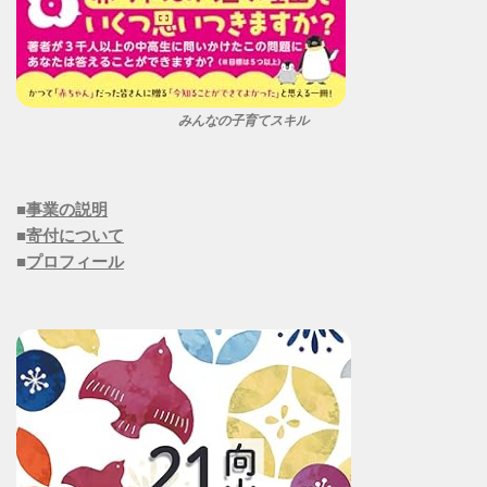
みんなの子育てスキル
■
事業の説明
■
寄付について
■
プロフィール