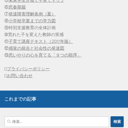
⑤
未来を生き抜く子育てマップ
⑥
思春期届
⑦
発達障害理解条例（案）
⑧
小学校卒業までの学力図
⑨特別支援教育の全体計画
➉荒れた子を変えた教師の実感
⑪
子育て講座テキスト（2017年版）
⑫
感覚の統合と社会性の発達図
⑬
思いやりの心を育てる「９つの順序」
□
プライバシーポリシー
□
お問い合わせ
これまでの記事
検
索: