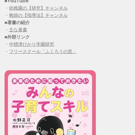
■YouTube
・
幼稚園の【研究】チャンネル
・
教師の【指導法】チャンネル
■
著書の紹介
・
主な著書
■
外部リンク
・
中標津ひかり学園研究
・
フリースクール「ふくろうの里」