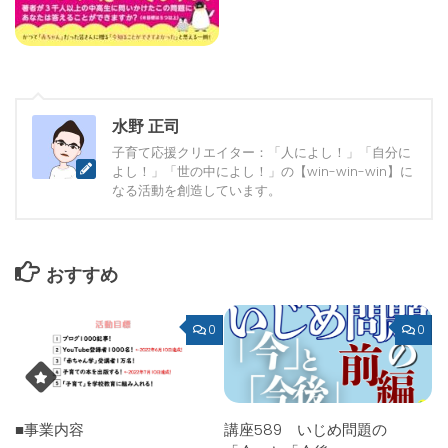
水野 正司
子育て応援クリエイター：「人によし！」「自分に
よし！」「世の中によし！」の【win-win-win】に
なる活動を創造しています。
おすすめ
0
0
■事業内容
講座589 いじめ問題の