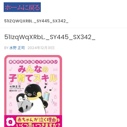
コンテンツへスキップ
51IZQWQXRBL._SY445_SX342_
51IzqWqXRbL._SY445_SX342_
BY
水野 正司
·
2024年12月31日