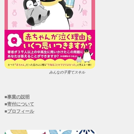
みんなの子育てスキル
■
事業の説明
■
寄付について
■
プロフィール