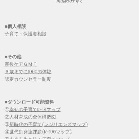
向山家の子育て
■個人相談
子育て・保護者相談
■その他
産後ケアＧＭＴ
６歳までに1000の体験
認定カウンセラー制度
■
ダウンロード可能資料
①
幸せの子育てK-18マップ
②
人材育成の全体構造図
③
新時代の子育て(レジリエンスマップ)
④
世代別発達課題(K-100マップ)