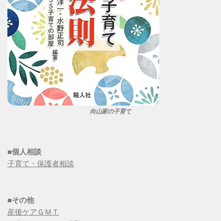
向山家の子育て
■個人相談
子育て・保護者相談
■その他
産後ケアＧＭＴ