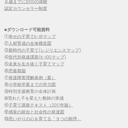
６歳までに1000の体験
認定カウンセラー制度
■
ダウンロード可能資料
①
幸せの子育てK-18マップ
②
人材育成の全体構造図
③
新時代の子育て(レジリエンスマップ)
④
世代別発達課題(K-100マップ)
⑤
未来を生き抜く子育てマップ
⑥
思春期届
⑦
発達障害理解条例（案）
⑧
小学校卒業までの学力図
⑨特別支援教育の全体計画
➉荒れた子を変えた教師の実感
⑪
子育て講座テキスト（2017年版）
⑫
感覚の統合と社会性の発達図
⑬
思いやりの心を育てる「９つの順序」