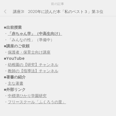
前の記事
講座31 2020年に読んだ本「私のベスト３」第３位
■出前授業
・
「赤ちゃん学」（中高生向け）
・「みんなの性」（準備中）
■講座のご依頼
・
保護者・保育士向け講座
■YouTube
・
幼稚園の【研究】チャンネル
・
教師の【指導法】チャンネル
■
著書の紹介
・
主な著書
■
外部リンク
・
中標津ひかり学園研究
・
フリースクール「ふくろうの里」