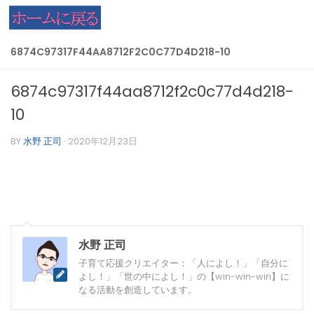
コンテンツへスキップ
6874C97317F44AA8712F2C0C77D4D218-10
6874c97317f44aa8712f2c0c77d4d218-
10
BY
水野 正司
·
2020年12月23日
水野 正司
子育て応援クリエイター：「人によし！」「自分に
よし！」「世の中によし！」の【win-win-win】に
なる活動を創造しています。