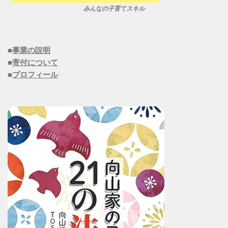
みんなの子育てスキル
■
事業の説明
■
寄付について
■
プロフィール