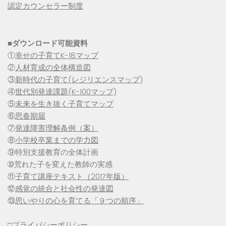
認定カウンセラー制度
■
ダウンロード可能資料
①
幸せの子育てK-18マップ
②
人材育成の全体構造図
③
新時代の子育て(レジリエンスマップ)
④
世代別発達課題(K-100マップ)
⑤
未来を生き抜く子育てマップ
⑥
思春期届
⑦
発達障害理解条例（案）
⑧
小学校卒業までの学力図
⑨特別支援教育の全体計画
➉荒れた子を変えた教師の実感
⑪
子育て講座テキスト（2017年版）
⑫
感覚の統合と社会性の発達図
⑬
思いやりの心を育てる「９つの順序」
□
プライバシーポリシー