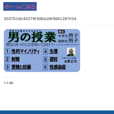
コンテンツへスキップ
20375CED40379F1E8EA26F8E6C287F04
いいね: