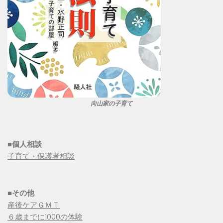
向山家の子育て
■個人相談
子育て・保護者相談
■その他
産後ケアＧＭＴ
６歳までに1000の体験