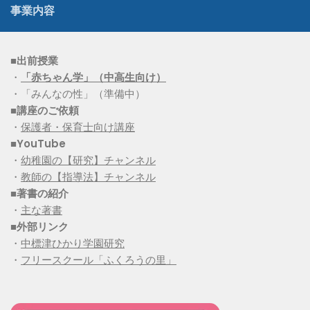
事業内容
■出前授業
・
「赤ちゃん学」（中高生向け）
・「みんなの性」（準備中）
■講座のご依頼
・
保護者・保育士向け講座
■YouTube
・
幼稚園の【研究】チャンネル
・
教師の【指導法】チャンネル
■
著書の紹介
・
主な著書
■
外部リンク
・
中標津ひかり学園研究
・
フリースクール「ふくろうの里」