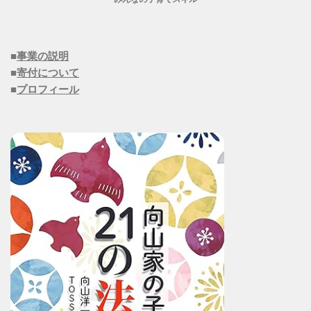
■
事業の説明
■
寄付について
■
プロフィール