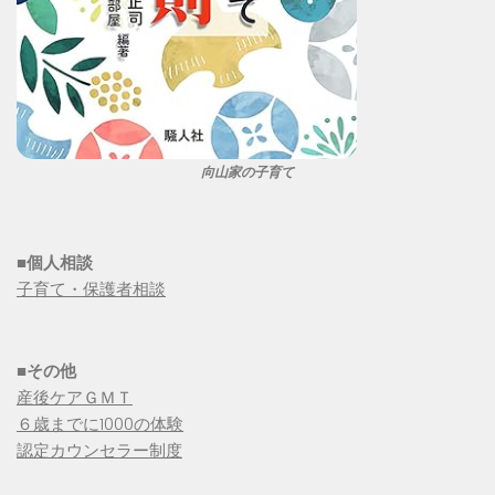
向山家の子育て
■個人相談
子育て・保護者相談
■その他
産後ケアＧＭＴ
６歳までに1000の体験
認定カウンセラー制度