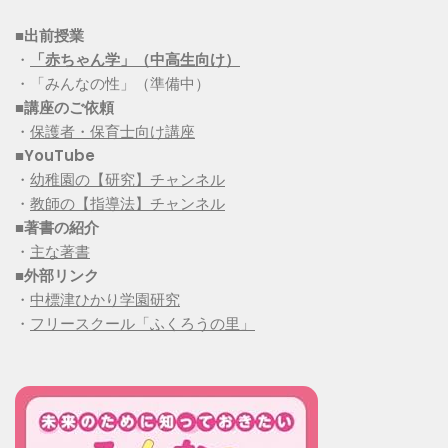
■出前授業
・
「赤ちゃん学」（中高生向け）
・「みんなの性」（準備中）
■講座のご依頼
・
保護者・保育士向け講座
■YouTube
・
幼稚園の【研究】チャンネル
・
教師の【指導法】チャンネル
■
著書の紹介
・
主な著書
■
外部リンク
・
中標津ひかり学園研究
・
フリースクール「ふくろうの里」