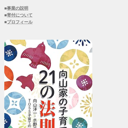
■
事業の説明
■
寄付について
■
プロフィール