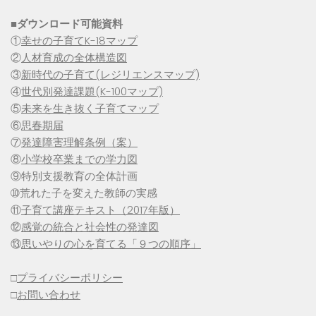
■
ダウンロード可能資料
①
幸せの子育てK-18マップ
②
人材育成の全体構造図
③
新時代の子育て(レジリエンスマップ)
④
世代別発達課題(K-100マップ)
⑤
未来を生き抜く子育てマップ
⑥
思春期届
⑦
発達障害理解条例（案）
⑧
小学校卒業までの学力図
⑨特別支援教育の全体計画
➉荒れた子を変えた教師の実感
⑪
子育て講座テキスト（2017年版）
⑫
感覚の統合と社会性の発達図
⑬
思いやりの心を育てる「９つの順序」
□
プライバシーポリシー
□
お問い合わせ