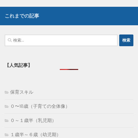
これまでの記事
検
索:
【人気記事】
保育スキル
０〜18歳（子育ての全体像）
０～１歳半（乳児期）
１歳半～６歳（幼児期）