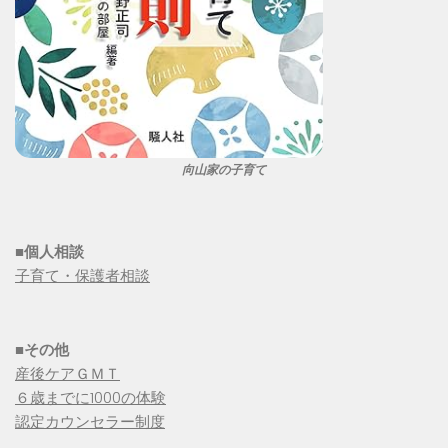
向山家の子育て
■個人相談
子育て・保護者相談
■その他
産後ケアＧＭＴ
６歳までに1000の体験
認定カウンセラー制度