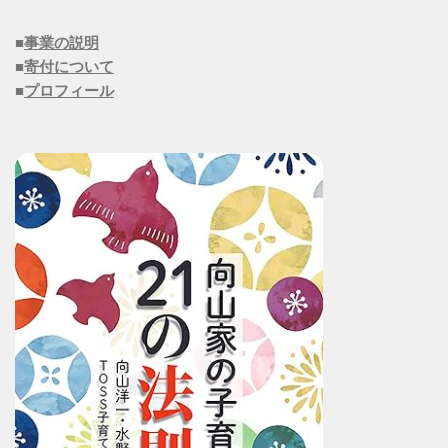
■
事業の説明
■
寄付について
■
プロフィール