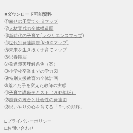
■
ダウンロード可能資料
①
幸せの子育てK-18マップ
②
人材育成の全体構造図
③
新時代の子育て(レジリエンスマップ)
④
世代別発達課題(K-100マップ)
⑤
未来を生き抜く子育てマップ
⑥
思春期届
⑦
発達障害理解条例（案）
⑧
小学校卒業までの学力図
⑨特別支援教育の全体計画
➉荒れた子を変えた教師の実感
⑪
子育て講座テキスト（2017年版）
⑫
感覚の統合と社会性の発達図
⑬
思いやりの心を育てる「９つの順序」
□
プライバシーポリシー
□
お問い合わせ