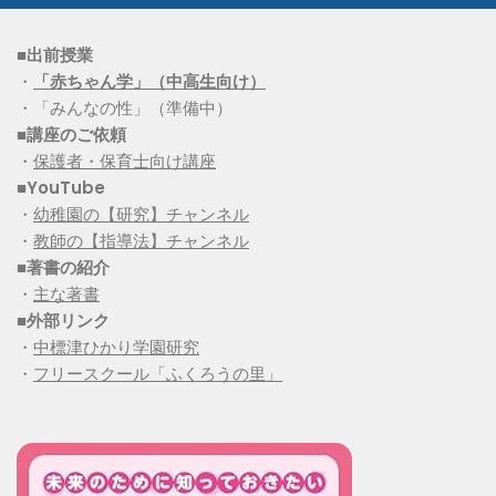
■出前授業
・
「赤ちゃん学」（中高生向け）
・「みんなの性」（準備中）
■講座のご依頼
・
保護者・保育士向け講座
■YouTube
・
幼稚園の【研究】チャンネル
・
教師の【指導法】チャンネル
■
著書の紹介
・
主な著書
■
外部リンク
・
中標津ひかり学園研究
・
フリースクール「ふくろうの里」