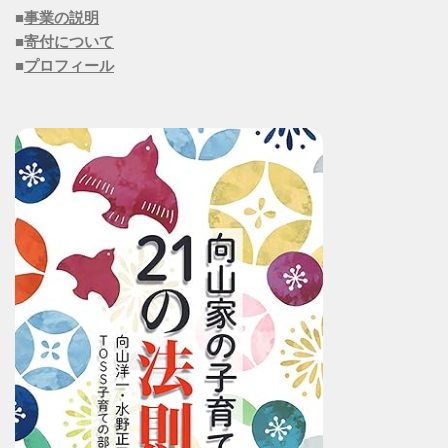
■
事業の説明
■
寄付について
■
プロフィール