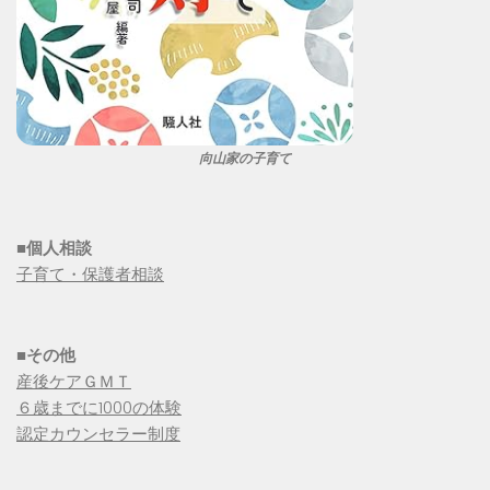
向山家の子育て
■個人相談
子育て・保護者相談
■その他
産後ケアＧＭＴ
６歳までに1000の体験
認定カウンセラー制度