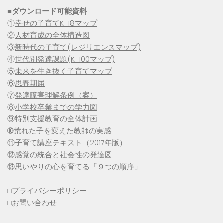
■
ダウンロード可能資料
①
幸せの子育てK-18マップ
②
人材育成の全体構造図
③
新時代の子育て(レジリエンスマップ)
④
世代別発達課題(K-100マップ)
⑤
未来を生き抜く子育てマップ
⑥
思春期届
⑦
発達障害理解条例（案）
⑧
小学校卒業までの学力図
⑨特別支援教育の全体計画
➉荒れた子を変えた教師の実感
⑪
子育て講座テキスト（2017年版）
⑫
感覚の統合と社会性の発達図
⑬
思いやりの心を育てる「９つの順序」
□
プライバシーポリシー
□
お問い合わせ