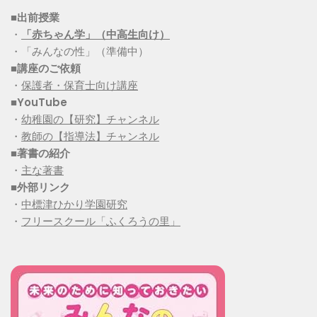
■出前授業
・
「赤ちゃん学」（中高生向け）
・「みんなの性」（準備中）
■講座のご依頼
・
保護者・保育士向け講座
■YouTube
・
幼稚園の【研究】チャンネル
・
教師の【指導法】チャンネル
■
著書の紹介
・
主な著書
■
外部リンク
・
中標津ひかり学園研究
・
フリースクール「ふくろうの里」