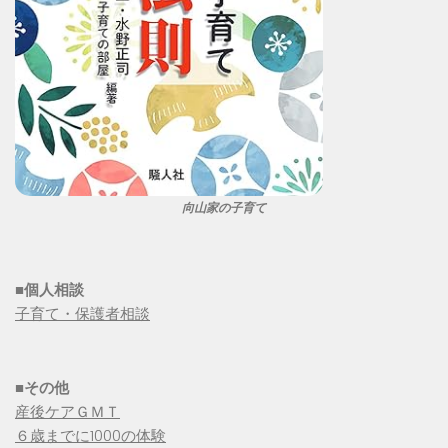
向山家の子育て
■個人相談
子育て・保護者相談
■その他
産後ケアＧＭＴ
６歳までに1000の体験