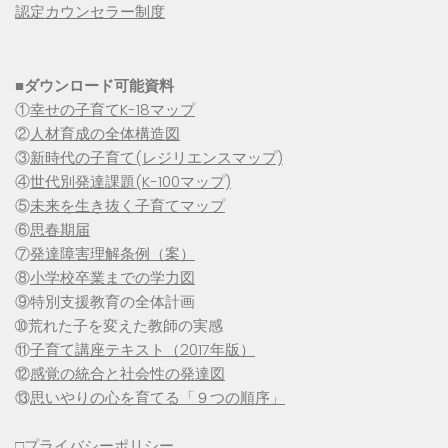
認定カウンセラー制度
■
ダウンロード可能資料
①
幸せの子育てK-18マップ
②
人材育成の全体構造図
③
新時代の子育て(レジリエンスマップ)
④
世代別発達課題(K-100マップ)
⑤
未来を生き抜く子育てマップ
⑥
思春期届
⑦
発達障害理解条例（案）
⑧
小学校卒業までの学力図
⑨特別支援教育の全体計画
➉荒れた子を変えた教師の実感
⑪
子育て講座テキスト（2017年版）
⑫
感覚の統合と社会性の発達図
⑬
思いやりの心を育てる「９つの順序」
□
プライバシーポリシー