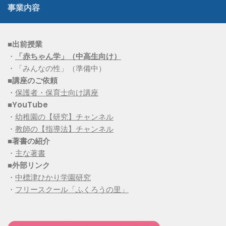
事業内容
■出前授業
・
「赤ちゃん学」（中高生向け）
・「みんなの性」（準備中）
■講座のご依頼
・
保護者・保育士向け講座
■YouTube
・
幼稚園の【研究】チャンネル
・
教師の【指導法】チャンネル
■
著書の紹介
・
主な著書
■
外部リンク
・
中標津ひかり学園研究
・
フリースクール「ふくろうの里」