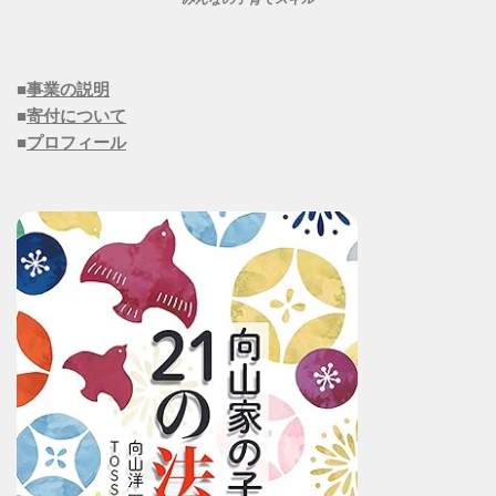
■
事業の説明
■
寄付について
■
プロフィール